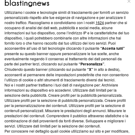
Utilizziamo i cookie e tecnologie simili di tracciamento per fornirti un servizio
Questa sezione offre informazioni trasparenti su Blasting
personalizzato rispetto alle tue esigenze di navigazione e per analizzare il
nostro traffico. Raccogliamo e condividiamo con i nostri
1624
partner che si
News, sui nostri processi editoriali e su come ci impegniamo a
occupano di analisi dei dati web, pubblicità e social media, alcune
creare news di qualità. Inoltre, afferma la nostra aderenza a
informazioni sul tuo dispositivo, come l’indirizzo IP e le caratteristiche del tuo
‘Trust Project - News with Integrity’
Blasting News non è
dispositivo, i quali potrebbero combinarle con altre informazioni che hai
ancora membro del programma, ma ha richiesto di farne
fornito loro o che hanno raccolto dal tuo utilizzo dei loro servizi. Puoi
parte; Trust Project non ha ancora effettuato una verifica di
acconsentire all’uso di tali tecnologie cliccando il pulsante
“Accetta tutti”
conformità agli standard.
presente su questo banner oppure personalizzare le tue scelte, anche
eventualmente negando il consenso al trattamento dei dati personali da
parte dei partner terzi, cliccando sul pulsante
“Personalizza”
.
Su di noi
Chiudendo questo banner (cliccando sul pulsante
“X”
in alto a destra),
acconsenti al permanere delle impostazioni predefinite che non consentono
Team editoriale
l’utilizzo di cookie o altri strumenti di tracciamento diversi dai tecnici.
Noi e i nostri partner trattiamo i tuoi dati di navigazione per: Archiviare
Corporate
informazioni su dispositivo e/o accedervi. Utilizzare dati limitati per la
selezione della pubblicità. Creare profili per la pubblicità personalizzata.
Redazione
Utilizzare profili per la selezione di pubblicità personalizzata. Creare profili
per la personalizzazione dei contenuti. Utilizzare profili per la selezione di
Informativa Privacy
contenuti personalizzati. Misurare le prestazioni degli annunci. Misurare le
prestazioni dei contenuti. Comprendere il pubblico attraverso statistiche o la
Cookie Policy
combinazione di dati provenienti da fonti diverse. Sviluppare e migliorare i
servizi. Utilizzare dati limitati per la selezione dei contenuti.
Blasting SA, IDI CHE-247.845.224, Via Carlo Frasca, 3 - 6900
Per conoscere nel dettaglio quali cookie utilizziamo sul sito e per modificare,
Lugano (Svizzera) Tel:
+39 0690258937