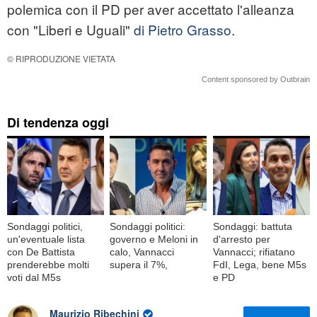
polemica con il PD per aver accettato l'alleanza
con "Liberi e Uguali"
di Pietro Grasso
.
© RIPRODUZIONE VIETATA
Content sponsored by Outbrain
Di tendenza oggi
Sondaggi politici,
Sondaggi politici:
Sondaggi: battuta
un'eventuale lista
governo e Meloni in
d'arresto per
con De Battista
calo, Vannacci
Vannacci; rifiatano
prenderebbe molti
supera il 7%,
FdI, Lega, bene M5s
voti dal M5s
e PD
Maurizio Ribechini