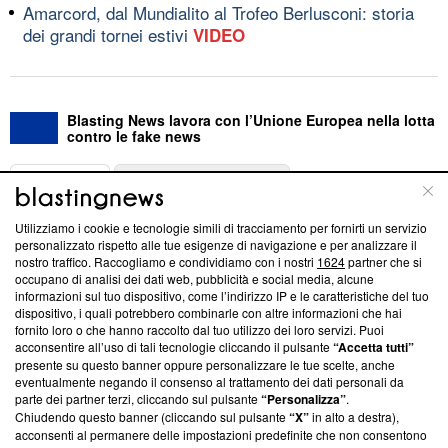
Amarcord, dal Mundialito al Trofeo Berlusconi: storia
dei grandi tornei estivi
VIDEO
Blasting News lavora con l’Unione Europea nella lotta
contro le fake news
ABOUT
LINEA EDITORIALE
Utilizziamo i cookie e tecnologie simili di tracciamento per fornirti un servizio
Questa sezione offre informazioni trasparenti su Blasting
personalizzato rispetto alle tue esigenze di navigazione e per analizzare il
nostro traffico. Raccogliamo e condividiamo con i nostri
1624
partner che si
News, sui nostri processi editoriali e su come ci impegniamo a
occupano di analisi dei dati web, pubblicità e social media, alcune
creare news di qualità. Inoltre, afferma la nostra aderenza a
informazioni sul tuo dispositivo, come l’indirizzo IP e le caratteristiche del tuo
‘Trust Project - News with Integrity’
Blasting News non è
dispositivo, i quali potrebbero combinarle con altre informazioni che hai
ancora membro del programma, ma ha richiesto di farne
fornito loro o che hanno raccolto dal tuo utilizzo dei loro servizi. Puoi
parte; Trust Project non ha ancora effettuato una verifica di
acconsentire all’uso di tali tecnologie cliccando il pulsante
“Accetta tutti”
conformità agli standard.
presente su questo banner oppure personalizzare le tue scelte, anche
eventualmente negando il consenso al trattamento dei dati personali da
parte dei partner terzi, cliccando sul pulsante
“Personalizza”
.
Su di noi
Chiudendo questo banner (cliccando sul pulsante
“X”
in alto a destra),
acconsenti al permanere delle impostazioni predefinite che non consentono
Team editoriale