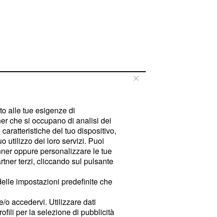
tto alle tue esigenze di
er che si occupano di analisi dei
caratteristiche del tuo dispositivo,
 utilizzo dei loro servizi. Puoi
ner oppure personalizzare le tue
tner terzi, cliccando sul pulsante
delle impostazioni predefinite che
e/o accedervi. Utilizzare dati
rofili per la selezione di pubblicità