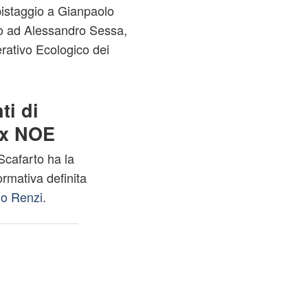
epistaggio a Gianpaolo
io ad Alessandro Sessa,
ativo Ecologico dei
ti di
ex NOE
Scafarto ha la
ormativa definita
no Renzi
.