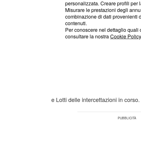
personalizzata. Creare profili per 
l’accusa di aver fornito false informa
Misurare le prestazioni degli annun
ministeri, avendo mentito durante u
combinazione di dati provenienti da 
contenuti.
Per conoscere nel dettaglio quali c
Il ruolo di Luigi Marro
consultare la nostra
Cookie Policy
Centrale acquisti dell
Ad aver portato la Procura a formula
pare sia stata la testimonianza dell
delegato della
Centrale acquisti d
che ha dichiarato di aver rimosso l
in diverse circostanze da Vannoni, 
e Lotti delle intercettazioni in corso.