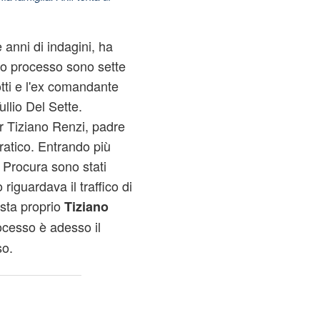
anni di indagini, ha
hio processo sono sette
otti e l'ex comandante
llio Del Sette.
er Tiziano Renzi, padre
ratico. Entrando più
a Procura sono stati
mo riguardava il traffico di
ista proprio
Tiziano
rocesso è adesso il
so.