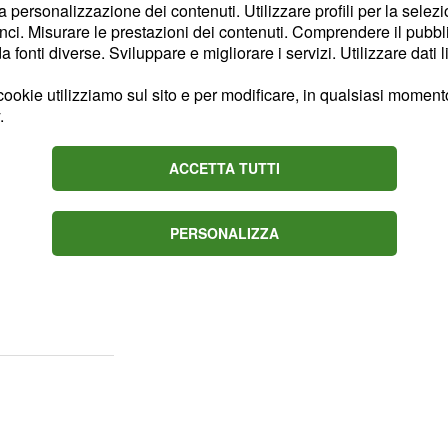
la personalizzazione dei contenuti. Utilizzare profili per la selez
zioni ai pubblici
ci. Misurare le prestazioni dei contenuti. Comprendere il pubblic
n’audizione.
fonti diverse. Sviluppare e migliorare i servizi. Utilizzare dati l
ookie utilizziamo sul sito e per modificare, in qualsiasi momento,
ni, ex ad
.
a PA
ACCETTA TUTTI
re tali capi di accusa
’ex amministratore
Luigi Marroni,
ella PA
PERSONALIZZA
e cimici, avendo appreso
Saltalamacchia, Ferrara