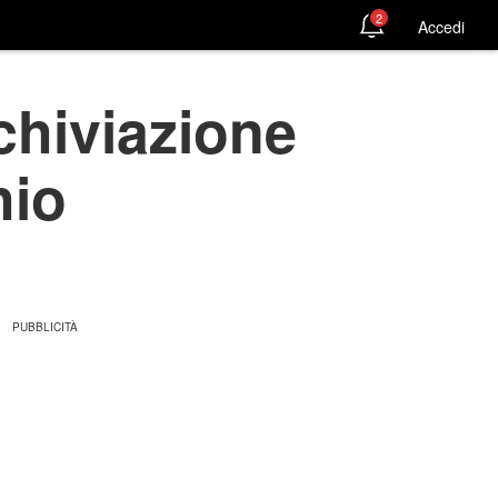
2
Accedi
chiviazione
hio