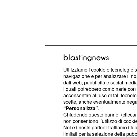
Utilizziamo i cookie e tecnologie s
navigazione e per analizzare il no
dati web, pubblicità e social media,
i quali potrebbero combinarle con a
Lotti, il generale Emanuele Saltal
acconsentire all’uso di tali tecnol
della Legione Toscana dei Carabinier
scelte, anche eventualmente negand
Publiacqua Firenze Filippo Vannoni,
“Personalizza”
.
Chiudendo questo banner (clicca
di favoreggiamento. Il capo d’accus
non consentono l’utilizzo di cookie 
invece, è rivelazione del segreto istr
Noi e i nostri partner trattiamo i t
presidente Consip, dal canto suo, do
limitati per la selezione della pubb