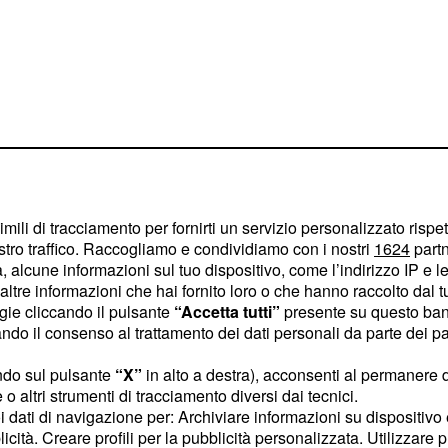
imili di tracciamento per fornirti un servizio personalizzato rispe
stro traffico. Raccogliamo e condividiamo con i nostri
1624
partn
 alcune informazioni sul tuo dispositivo, come l’indirizzo IP e le 
ltre informazioni che hai fornito loro o che hanno raccolto dal tuo
amacchia (ex comandante
ogie cliccando il pulsante
“Accetta tutti”
presente su questo ban
i) e l'ex presidente di
o il consenso al trattamento dei dati personali da parte dei par
 invece, sono accusati
ndo sul pulsante
“X”
in alto a destra), acconsenti al permanere 
a del generale Del Sette,
o altri strumenti di tracciamento diversi dai tecnici.
uttorio. Luigi Ferrara, ex
uoi dati di navigazione per: Archiviare informazioni su dispositivo 
vrà fare i conti con
licità. Creare profili per la pubblicità personalizzata. Utilizzare p