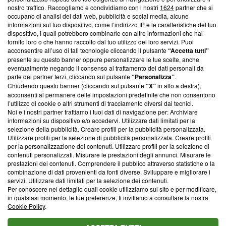
nostro traffico. Raccogliamo e condividiamo con i nostri
1624
partner che si
News, sui nostri processi editoriali e su come ci impegniamo a
occupano di analisi dei dati web, pubblicità e social media, alcune
creare news di qualità. Inoltre, afferma la nostra aderenza a
informazioni sul tuo dispositivo, come l’indirizzo IP e le caratteristiche del tuo
‘Trust Project - News with Integrity’
Blasting News non è
dispositivo, i quali potrebbero combinarle con altre informazioni che hai
ancora membro del programma, ma ha richiesto di farne
fornito loro o che hanno raccolto dal tuo utilizzo dei loro servizi. Puoi
parte; Trust Project non ha ancora effettuato una verifica di
acconsentire all’uso di tali tecnologie cliccando il pulsante
“Accetta tutti”
conformità agli standard.
presente su questo banner oppure personalizzare le tue scelte, anche
eventualmente negando il consenso al trattamento dei dati personali da
parte dei partner terzi, cliccando sul pulsante
“Personalizza”
.
Su di noi
Chiudendo questo banner (cliccando sul pulsante
“X”
in alto a destra),
acconsenti al permanere delle impostazioni predefinite che non consentono
Team editoriale
l’utilizzo di cookie o altri strumenti di tracciamento diversi dai tecnici.
Noi e i nostri partner trattiamo i tuoi dati di navigazione per: Archiviare
Corporate
informazioni su dispositivo e/o accedervi. Utilizzare dati limitati per la
selezione della pubblicità. Creare profili per la pubblicità personalizzata.
Redazione
Utilizzare profili per la selezione di pubblicità personalizzata. Creare profili
per la personalizzazione dei contenuti. Utilizzare profili per la selezione di
Informativa Privacy
contenuti personalizzati. Misurare le prestazioni degli annunci. Misurare le
prestazioni dei contenuti. Comprendere il pubblico attraverso statistiche o la
Cookie Policy
combinazione di dati provenienti da fonti diverse. Sviluppare e migliorare i
servizi. Utilizzare dati limitati per la selezione dei contenuti.
Blasting SA, IDI CHE-247.845.224, Via Carlo Frasca, 3 - 6900
Per conoscere nel dettaglio quali cookie utilizziamo sul sito e per modificare,
Lugano (Svizzera) Tel:
+39 0690258937
in qualsiasi momento, le tue preferenze, ti invitiamo a consultare la nostra
Cookie Policy
.
© 2026 Blasting News