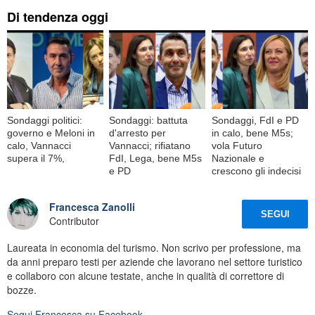
Di tendenza oggi
Sondaggi politici:
Sondaggi: battuta
Sondaggi, FdI e PD
governo e Meloni in
d'arresto per
in calo, bene M5s;
calo, Vannacci
Vannacci; rifiatano
vola Futuro
supera il 7%,
FdI, Lega, bene M5s
Nazionale e
e PD
crescono gli indecisi
Francesca Zanolli
SEGUI
Contributor
Laureata in economia del turismo. Non scrivo per professione, ma
da anni preparo testi per aziende che lavorano nel settore turistico
e collaboro con alcune testate, anche in qualità di correttore di
bozze.
Segui
Francesca
su Facebook