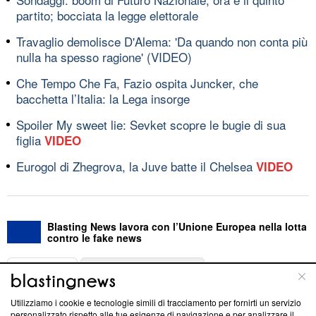
partito; bocciata la legge elettorale
Travaglio demolisce D'Alema: 'Da quando non conta più
nulla ha spesso ragione' (VIDEO)
Che Tempo Che Fa, Fazio ospita Juncker, che
bacchetta l’Italia: la Lega insorge
Spoiler My sweet lie: Sevket scopre le bugie di sua
figlia
VIDEO
Eurogol di Zhegrova, la Juve batte il Chelsea
VIDEO
Blasting News lavora con l’Unione Europea nella lotta
contro le fake news
ABOUT
LINEA EDITORIALE
Utilizziamo i cookie e tecnologie simili di tracciamento per fornirti un servizio
Questa sezione offre informazioni trasparenti su Blasting
personalizzato rispetto alle tue esigenze di navigazione e per analizzare il