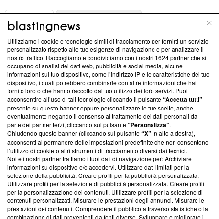
ABOUT
LINEA EDITORIALE
Utilizziamo i cookie e tecnologie simili di tracciamento per fornirti un servizio
Questa sezione offre informazioni trasparenti su Blasting
personalizzato rispetto alle tue esigenze di navigazione e per analizzare il
nostro traffico. Raccogliamo e condividiamo con i nostri
1624
partner che si
News, sui nostri processi editoriali e su come ci impegniamo a
occupano di analisi dei dati web, pubblicità e social media, alcune
creare news di qualità. Inoltre, afferma la nostra aderenza a
informazioni sul tuo dispositivo, come l’indirizzo IP e le caratteristiche del tuo
‘Trust Project - News with Integrity’
Blasting News non è
dispositivo, i quali potrebbero combinarle con altre informazioni che hai
ancora membro del programma, ma ha richiesto di farne
fornito loro o che hanno raccolto dal tuo utilizzo dei loro servizi. Puoi
parte; Trust Project non ha ancora effettuato una verifica di
acconsentire all’uso di tali tecnologie cliccando il pulsante
“Accetta tutti”
conformità agli standard.
presente su questo banner oppure personalizzare le tue scelte, anche
eventualmente negando il consenso al trattamento dei dati personali da
parte dei partner terzi, cliccando sul pulsante
“Personalizza”
.
Su di noi
Chiudendo questo banner (cliccando sul pulsante
“X”
in alto a destra),
acconsenti al permanere delle impostazioni predefinite che non consentono
Team editoriale
l’utilizzo di cookie o altri strumenti di tracciamento diversi dai tecnici.
Noi e i nostri partner trattiamo i tuoi dati di navigazione per: Archiviare
Corporate
informazioni su dispositivo e/o accedervi. Utilizzare dati limitati per la
selezione della pubblicità. Creare profili per la pubblicità personalizzata.
Redazione
Utilizzare profili per la selezione di pubblicità personalizzata. Creare profili
per la personalizzazione dei contenuti. Utilizzare profili per la selezione di
Informativa Privacy
contenuti personalizzati. Misurare le prestazioni degli annunci. Misurare le
prestazioni dei contenuti. Comprendere il pubblico attraverso statistiche o la
Cookie Policy
combinazione di dati provenienti da fonti diverse. Sviluppare e migliorare i