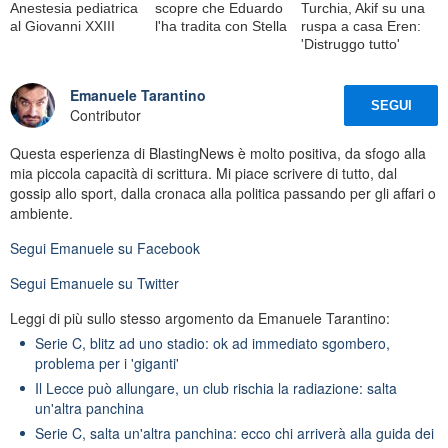
Anestesia pediatrica
scopre che Eduardo
Turchia, Akif su una
al Giovanni XXIII
l'ha tradita con Stella
ruspa a casa Eren:
'Distruggo tutto'
Emanuele Tarantino
SEGUI
Contributor
Questa esperienza di BlastingNews è molto positiva, da sfogo alla
mia piccola capacità di scrittura. Mi piace scrivere di tutto, dal
gossip allo sport, dalla cronaca alla politica passando per gli affari o
ambiente.
Segui
Emanuele
su Facebook
Segui
Emanuele
su Twitter
Leggi di più sullo stesso argomento da Emanuele Tarantino:
Serie C, blitz ad uno stadio: ok ad immediato sgombero,
problema per i 'giganti'
Il Lecce può allungare, un club rischia la radiazione: salta
un'altra panchina
Serie C, salta un'altra panchina: ecco chi arriverà alla guida dei