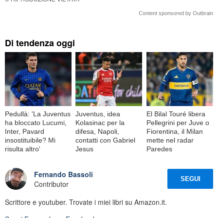
Content sponsored by Outbrain
Di tendenza oggi
Pedullà: 'La Juventus
Juventus, idea
El Bilal Touré libera
ha bloccato Lucumi,
Kolasinac per la
Pellegrini per Juve o
Inter, Pavard
difesa, Napoli,
Fiorentina, il Milan
insostituibile? Mi
contatti con Gabriel
mette nel radar
risulta altro'
Jesus
Paredes
Fernando Bassoli
SEGUI
Contributor
Scrittore e youtuber. Trovate i miei libri su Amazon.it.