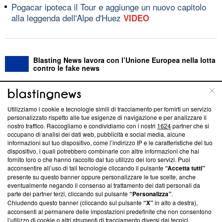
Pogacar ipoteca il Tour e aggiunge un nuovo capitolo
alla leggenda dell'Alpe d'Huez
VIDEO
Blasting News lavora con l’Unione Europea nella lotta
contro le fake news
ABOUT
LINEA EDITORIALE
Utilizziamo i cookie e tecnologie simili di tracciamento per fornirti un servizio
personalizzato rispetto alle tue esigenze di navigazione e per analizzare il
Questa sezione offre informazioni trasparenti su Blasting
nostro traffico. Raccogliamo e condividiamo con i nostri
1624
partner che si
News, sui nostri processi editoriali e su come ci impegniamo a
occupano di analisi dei dati web, pubblicità e social media, alcune
creare news di qualità. Inoltre, afferma la nostra aderenza a
informazioni sul tuo dispositivo, come l’indirizzo IP e le caratteristiche del tuo
dispositivo, i quali potrebbero combinarle con altre informazioni che hai
‘Trust Project - News with Integrity’
Blasting News non è
fornito loro o che hanno raccolto dal tuo utilizzo dei loro servizi. Puoi
ancora membro del programma, ma ha richiesto di farne
acconsentire all’uso di tali tecnologie cliccando il pulsante
“Accetta tutti”
parte; Trust Project non ha ancora effettuato una verifica di
presente su questo banner oppure personalizzare le tue scelte, anche
conformità agli standard.
eventualmente negando il consenso al trattamento dei dati personali da
parte dei partner terzi, cliccando sul pulsante
“Personalizza”
.
Su di noi
Chiudendo questo banner (cliccando sul pulsante
“X”
in alto a destra),
acconsenti al permanere delle impostazioni predefinite che non consentono
Team editoriale
l’utilizzo di cookie o altri strumenti di tracciamento diversi dai tecnici.