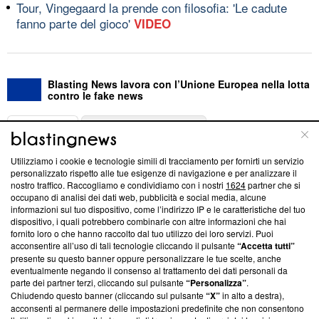
Tour, Vingegaard la prende con filosofia: 'Le cadute
fanno parte del gioco'
VIDEO
Blasting News lavora con l’Unione Europea nella lotta
contro le fake news
ABOUT
LINEA EDITORIALE
Utilizziamo i cookie e tecnologie simili di tracciamento per fornirti un servizio
Questa sezione offre informazioni trasparenti su Blasting
personalizzato rispetto alle tue esigenze di navigazione e per analizzare il
nostro traffico. Raccogliamo e condividiamo con i nostri
1624
partner che si
News, sui nostri processi editoriali e su come ci impegniamo a
occupano di analisi dei dati web, pubblicità e social media, alcune
creare news di qualità. Inoltre, afferma la nostra aderenza a
informazioni sul tuo dispositivo, come l’indirizzo IP e le caratteristiche del tuo
‘Trust Project - News with Integrity’
Blasting News non è
dispositivo, i quali potrebbero combinarle con altre informazioni che hai
ancora membro del programma, ma ha richiesto di farne
fornito loro o che hanno raccolto dal tuo utilizzo dei loro servizi. Puoi
parte; Trust Project non ha ancora effettuato una verifica di
acconsentire all’uso di tali tecnologie cliccando il pulsante
“Accetta tutti”
conformità agli standard.
presente su questo banner oppure personalizzare le tue scelte, anche
eventualmente negando il consenso al trattamento dei dati personali da
parte dei partner terzi, cliccando sul pulsante
“Personalizza”
.
Su di noi
Chiudendo questo banner (cliccando sul pulsante
“X”
in alto a destra),
acconsenti al permanere delle impostazioni predefinite che non consentono
Team editoriale