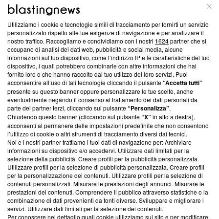
ABOUT
LINEA EDITORIALE
Utilizziamo i cookie e tecnologie simili di tracciamento per fornirti un servizio
Questa sezione offre informazioni trasparenti su Blasting
personalizzato rispetto alle tue esigenze di navigazione e per analizzare il
nostro traffico. Raccogliamo e condividiamo con i nostri
1624
partner che si
News, sui nostri processi editoriali e su come ci impegniamo a
occupano di analisi dei dati web, pubblicità e social media, alcune
creare news di qualità. Inoltre, afferma la nostra aderenza a
informazioni sul tuo dispositivo, come l’indirizzo IP e le caratteristiche del tuo
‘Trust Project - News with Integrity’
Blasting News non è
dispositivo, i quali potrebbero combinarle con altre informazioni che hai
ancora membro del programma, ma ha richiesto di farne
fornito loro o che hanno raccolto dal tuo utilizzo dei loro servizi. Puoi
parte; Trust Project non ha ancora effettuato una verifica di
acconsentire all’uso di tali tecnologie cliccando il pulsante
“Accetta tutti”
conformità agli standard.
presente su questo banner oppure personalizzare le tue scelte, anche
eventualmente negando il consenso al trattamento dei dati personali da
parte dei partner terzi, cliccando sul pulsante
“Personalizza”
.
Su di noi
Chiudendo questo banner (cliccando sul pulsante
“X”
in alto a destra),
acconsenti al permanere delle impostazioni predefinite che non consentono
Team editoriale
l’utilizzo di cookie o altri strumenti di tracciamento diversi dai tecnici.
Noi e i nostri partner trattiamo i tuoi dati di navigazione per: Archiviare
Corporate
informazioni su dispositivo e/o accedervi. Utilizzare dati limitati per la
selezione della pubblicità. Creare profili per la pubblicità personalizzata.
Redazione
Utilizzare profili per la selezione di pubblicità personalizzata. Creare profili
per la personalizzazione dei contenuti. Utilizzare profili per la selezione di
Informativa Privacy
contenuti personalizzati. Misurare le prestazioni degli annunci. Misurare le
prestazioni dei contenuti. Comprendere il pubblico attraverso statistiche o la
Cookie Policy
combinazione di dati provenienti da fonti diverse. Sviluppare e migliorare i
servizi. Utilizzare dati limitati per la selezione dei contenuti.
Blasting SA, IDI CHE-247.845.224, Via Carlo Frasca, 3 - 6900
Per conoscere nel dettaglio quali cookie utilizziamo sul sito e per modificare,