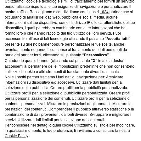
Utilizziamo i cookie e tecnologie simili di tracciamento per fornirti un servizio
Questa sezione offre informazioni trasparenti su Blasting
personalizzato rispetto alle tue esigenze di navigazione e per analizzare il
nostro traffico. Raccogliamo e condividiamo con i nostri
1624
partner che si
News, sui nostri processi editoriali e su come ci impegniamo a
occupano di analisi dei dati web, pubblicità e social media, alcune
creare news di qualità. Inoltre, afferma la nostra aderenza a
informazioni sul tuo dispositivo, come l’indirizzo IP e le caratteristiche del tuo
‘Trust Project - News with Integrity’
Blasting News non è
dispositivo, i quali potrebbero combinarle con altre informazioni che hai
ancora membro del programma, ma ha richiesto di farne
fornito loro o che hanno raccolto dal tuo utilizzo dei loro servizi. Puoi
parte; Trust Project non ha ancora effettuato una verifica di
acconsentire all’uso di tali tecnologie cliccando il pulsante
“Accetta tutti”
conformità agli standard.
presente su questo banner oppure personalizzare le tue scelte, anche
eventualmente negando il consenso al trattamento dei dati personali da
parte dei partner terzi, cliccando sul pulsante
“Personalizza”
.
Su di noi
Chiudendo questo banner (cliccando sul pulsante
“X”
in alto a destra),
acconsenti al permanere delle impostazioni predefinite che non consentono
Team editoriale
l’utilizzo di cookie o altri strumenti di tracciamento diversi dai tecnici.
Noi e i nostri partner trattiamo i tuoi dati di navigazione per: Archiviare
Corporate
informazioni su dispositivo e/o accedervi. Utilizzare dati limitati per la
selezione della pubblicità. Creare profili per la pubblicità personalizzata.
Redazione
Utilizzare profili per la selezione di pubblicità personalizzata. Creare profili
per la personalizzazione dei contenuti. Utilizzare profili per la selezione di
Informativa Privacy
contenuti personalizzati. Misurare le prestazioni degli annunci. Misurare le
prestazioni dei contenuti. Comprendere il pubblico attraverso statistiche o la
Cookie Policy
combinazione di dati provenienti da fonti diverse. Sviluppare e migliorare i
servizi. Utilizzare dati limitati per la selezione dei contenuti.
Blasting SA, IDI CHE-247.845.224, Via Carlo Frasca, 3 - 6900
Per conoscere nel dettaglio quali cookie utilizziamo sul sito e per modificare,
Lugano (Svizzera) Tel:
+39 0690258937
in qualsiasi momento, le tue preferenze, ti invitiamo a consultare la nostra
Cookie Policy
.
© 2026 Blasting News