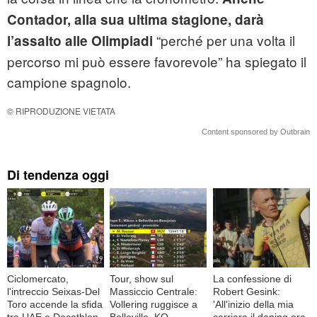
Contador, alla sua ultima stagione, darà
“perché per una volta il
l’assalto alle Olimpiadi
percorso mi può essere favorevole” ha spiegato il
campione spagnolo.
© RIPRODUZIONE VIETATA
Content sponsored by Outbrain
Di tendenza oggi
Ciclomercato,
Tour, show sul
La confessione di
l'intreccio Seixas-Del
Massiccio Centrale:
Robert Gesink:
Toro accende la sfida
Vollering ruggisce a
'All'inizio della mia
tra UAE e Decathlon
Belleville, KO
carriera il doping era