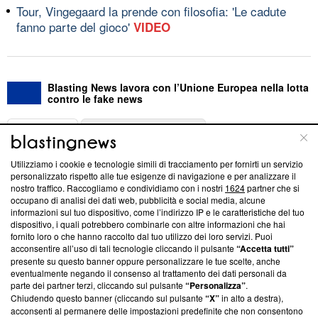
Tour, Vingegaard la prende con filosofia: 'Le cadute
fanno parte del gioco'
VIDEO
Blasting News lavora con l’Unione Europea nella lotta
contro le fake news
ABOUT
LINEA EDITORIALE
Utilizziamo i cookie e tecnologie simili di tracciamento per fornirti un servizio
Questa sezione offre informazioni trasparenti su Blasting
personalizzato rispetto alle tue esigenze di navigazione e per analizzare il
nostro traffico. Raccogliamo e condividiamo con i nostri
1624
partner che si
News, sui nostri processi editoriali e su come ci impegniamo a
occupano di analisi dei dati web, pubblicità e social media, alcune
creare news di qualità. Inoltre, afferma la nostra aderenza a
informazioni sul tuo dispositivo, come l’indirizzo IP e le caratteristiche del tuo
‘Trust Project - News with Integrity’
Blasting News non è
dispositivo, i quali potrebbero combinarle con altre informazioni che hai
ancora membro del programma, ma ha richiesto di farne
fornito loro o che hanno raccolto dal tuo utilizzo dei loro servizi. Puoi
parte; Trust Project non ha ancora effettuato una verifica di
acconsentire all’uso di tali tecnologie cliccando il pulsante
“Accetta tutti”
conformità agli standard.
presente su questo banner oppure personalizzare le tue scelte, anche
eventualmente negando il consenso al trattamento dei dati personali da
parte dei partner terzi, cliccando sul pulsante
“Personalizza”
.
Su di noi
Chiudendo questo banner (cliccando sul pulsante
“X”
in alto a destra),
acconsenti al permanere delle impostazioni predefinite che non consentono
Team editoriale