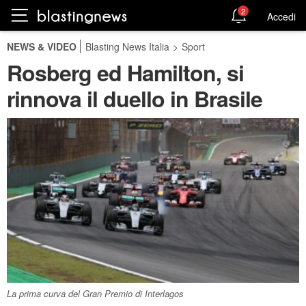
2
Accedi
NEWS & VIDEO
Blasting News Italia
>
Sport
Rosberg ed Hamilton, si
rinnova il duello in Brasile
La prima curva del Gran Premio di Interlagos