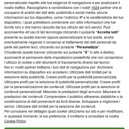
Questa sezione offre informazioni trasparenti su Blasting
personalizzato rispetto alle tue esigenze di navigazione e per analizzare il
nostro traffico. Raccogliamo e condividiamo con i nostri
1624
partner che si
News, sui nostri processi editoriali e su come ci impegniamo a
occupano di analisi dei dati web, pubblicità e social media, alcune
creare news di qualità. Inoltre, afferma la nostra aderenza a
informazioni sul tuo dispositivo, come l’indirizzo IP e le caratteristiche del tuo
‘Trust Project - News with Integrity’
Blasting News non è
dispositivo, i quali potrebbero combinarle con altre informazioni che hai
ancora membro del programma, ma ha richiesto di farne
fornito loro o che hanno raccolto dal tuo utilizzo dei loro servizi. Puoi
parte; Trust Project non ha ancora effettuato una verifica di
acconsentire all’uso di tali tecnologie cliccando il pulsante
“Accetta tutti”
conformità agli standard.
presente su questo banner oppure personalizzare le tue scelte, anche
eventualmente negando il consenso al trattamento dei dati personali da
parte dei partner terzi, cliccando sul pulsante
“Personalizza”
.
Su di noi
Chiudendo questo banner (cliccando sul pulsante
“X”
in alto a destra),
acconsenti al permanere delle impostazioni predefinite che non consentono
Team editoriale
l’utilizzo di cookie o altri strumenti di tracciamento diversi dai tecnici.
Noi e i nostri partner trattiamo i tuoi dati di navigazione per: Archiviare
Corporate
informazioni su dispositivo e/o accedervi. Utilizzare dati limitati per la
selezione della pubblicità. Creare profili per la pubblicità personalizzata.
Redazione
Utilizzare profili per la selezione di pubblicità personalizzata. Creare profili
per la personalizzazione dei contenuti. Utilizzare profili per la selezione di
Informativa Privacy
contenuti personalizzati. Misurare le prestazioni degli annunci. Misurare le
prestazioni dei contenuti. Comprendere il pubblico attraverso statistiche o la
Cookie Policy
combinazione di dati provenienti da fonti diverse. Sviluppare e migliorare i
servizi. Utilizzare dati limitati per la selezione dei contenuti.
Blasting SA, IDI CHE-247.845.224, Via Carlo Frasca, 3 - 6900
Per conoscere nel dettaglio quali cookie utilizziamo sul sito e per modificare,
Lugano (Svizzera) Tel:
+39 0690258937
in qualsiasi momento, le tue preferenze, ti invitiamo a consultare la nostra
Cookie Policy
.
© 2026 Blasting News