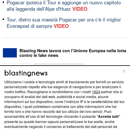
Pogacar ipoteca il Tour e aggiunge un nuovo capitolo
alla leggenda dell'Alpe d'Huez
VIDEO
Tour, dietro sua maestà Pogacar per ora c'è il miglior
Evenepoel di sempre
VIDEO
Blasting News lavora con l’Unione Europea nella lotta
contro le fake news
ABOUT
LINEA EDITORIALE
Utilizziamo i cookie e tecnologie simili di tracciamento per fornirti un servizio
Questa sezione offre informazioni trasparenti su Blasting
personalizzato rispetto alle tue esigenze di navigazione e per analizzare il
nostro traffico. Raccogliamo e condividiamo con i nostri
1624
partner che si
News, sui nostri processi editoriali e su come ci impegniamo a
occupano di analisi dei dati web, pubblicità e social media, alcune
creare news di qualità. Inoltre, afferma la nostra aderenza a
informazioni sul tuo dispositivo, come l’indirizzo IP e le caratteristiche del tuo
‘Trust Project - News with Integrity’
Blasting News non è
dispositivo, i quali potrebbero combinarle con altre informazioni che hai
ancora membro del programma, ma ha richiesto di farne
fornito loro o che hanno raccolto dal tuo utilizzo dei loro servizi. Puoi
parte; Trust Project non ha ancora effettuato una verifica di
acconsentire all’uso di tali tecnologie cliccando il pulsante
“Accetta tutti”
conformità agli standard.
presente su questo banner oppure personalizzare le tue scelte, anche
eventualmente negando il consenso al trattamento dei dati personali da