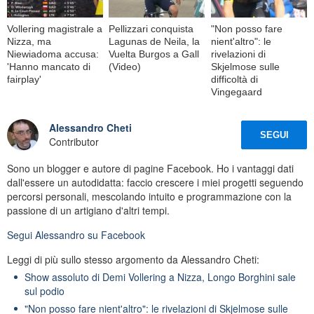
Vollering magistrale a
Pellizzari conquista
"Non posso fare
Nizza, ma
Lagunas de Neila, la
nient'altro": le
Niewiadoma accusa:
Vuelta Burgos a Gall
rivelazioni di
'Hanno mancato di
(Video)
Skjelmose sulle
fairplay'
difficoltà di
Vingegaard
Alessandro Cheti
SEGUI
Contributor
Sono un blogger e autore di pagine Facebook. Ho i vantaggi dati
dall'essere un autodidatta: faccio crescere i miei progetti seguendo
percorsi personali, mescolando intuito e programmazione con la
passione di un artigiano d'altri tempi.
Segui
Alessandro
su Facebook
Leggi di più sullo stesso argomento da Alessandro Cheti:
Show assoluto di Demi Vollering a Nizza, Longo Borghini sale
sul podio
"Non posso fare nient'altro": le rivelazioni di Skjelmose sulle