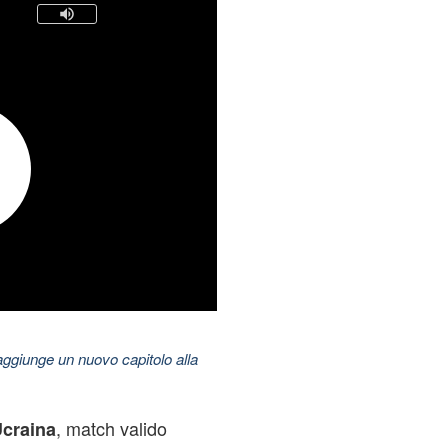
aggiunge un nuovo capitolo alla
, match valido
Ucraina