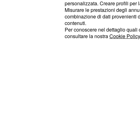
deciso di puntare su altro e dunque
personalizzata. Creare profili per 
partita della Nazionale. Un vero pec
Misurare le prestazioni degli annun
combinazione di dati provenienti da 
che vedono il quintetto azzurro tra i
contenuti.
carta. Anche se il match contro Isra
Per conoscere nel dettaglio quali c
giusto entusiasmo ad una Nazionale
consultare la nostra
Cookie Policy
alcuni top player come
Marco Beline