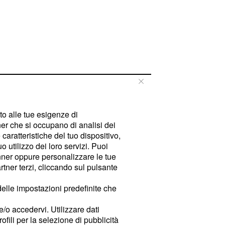
tto alle tue esigenze di
er che si occupano di analisi dei
caratteristiche del tuo dispositivo,
 utilizzo dei loro servizi. Puoi
ner oppure personalizzare le tue
tner terzi, cliccando sul pulsante
delle impostazioni predefinite che
e/o accedervi. Utilizzare dati
rofili per la selezione di pubblicità