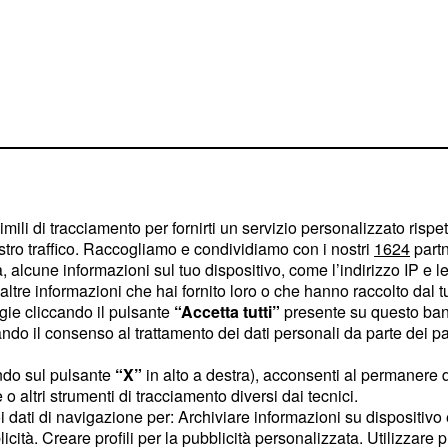
imili di tracciamento per fornirti un servizio personalizzato rispe
e 17.30
stro traffico. Raccogliamo e condividiamo con i nostri
1624
partn
 alcune informazioni sul tuo dispositivo, come l’indirizzo IP e le 
del 2 settembre sarà
ltre informazioni che hai fornito loro o che hanno raccolto dal tuo
u
a partire
Sky Sport 2
ogie cliccando il pulsante
“Accetta tutti”
presente su questo ban
o il consenso al trattamento dei dati personali da parte dei par
cquistato i diritti dei
 dunque chi vuole
ndo sul pulsante
“X”
in alto a destra), acconsenti al permanere 
ay tv di Murdoch. Non ci
o altri strumenti di tracciamento diversi dai tecnici.
uoi dati di navigazione per: Archiviare informazioni su dispositivo 
Rai, per quest'anno, ha
licità. Creare profili per la pubblicità personalizzata. Utilizzare p