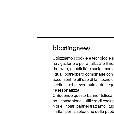
Così non è stato.
Utilizziamo i cookie e tecnologie s
Su Sky Sport 2 alle or
navigazione e per analizzare il no
dati web, pubblicità e social media,
La partita di basket Italia-Ucraina 
i quali potrebbero combinarle con a
trasmessa in esclusiva in
s
diretta
acconsentire all’uso di tali tecnol
scelte, anche eventualmente negand
dalle
. L'emittente Sky ha a
ore 17.30
“Personalizza”
.
Campionati Europei di Basket 2017,
Chiudendo questo banner (clicca
vederli deve essere abbonato alla p
non consentono l’utilizzo di cookie 
Noi e i nostri partner trattiamo i t
sono altre vie, dal momento che la 
limitati per la selezione della pubb