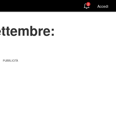
2
Accedi
ettembre: