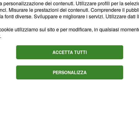
 non trasmetterà alcuna
la personalizzazione dei contenuti. Utilizzare profili per la selez
cato, viste le premesse,
ci. Misurare le prestazioni dei contenuti. Comprendere il pubblic
fonti diverse. Sviluppare e migliorare i servizi. Utilizzare dati l
 migliori, almeno sulla
ele può e deve dare il
ookie utilizziamo sul sito e per modificare, in qualsiasi momento,
 capace di contare su
.
lli
e Gigi Datome.
ACCETTA TUTTI
PERSONALIZZA