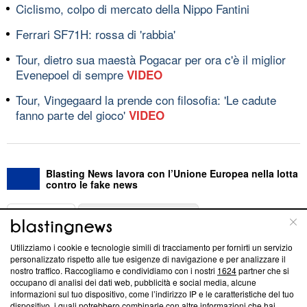
Ciclismo, colpo di mercato della Nippo Fantini
Ferrari SF71H: rossa di 'rabbia'
Tour, dietro sua maestà Pogacar per ora c'è il miglior
Evenepoel di sempre
VIDEO
Tour, Vingegaard la prende con filosofia: 'Le cadute
fanno parte del gioco'
VIDEO
Blasting News lavora con l’Unione Europea nella lotta
contro le fake news
ABOUT
LINEA EDITORIALE
Utilizziamo i cookie e tecnologie simili di tracciamento per fornirti un servizio
Questa sezione offre informazioni trasparenti su Blasting
personalizzato rispetto alle tue esigenze di navigazione e per analizzare il
nostro traffico. Raccogliamo e condividiamo con i nostri
1624
partner che si
News, sui nostri processi editoriali e su come ci impegniamo a
occupano di analisi dei dati web, pubblicità e social media, alcune
creare news di qualità. Inoltre, afferma la nostra aderenza a
informazioni sul tuo dispositivo, come l’indirizzo IP e le caratteristiche del tuo
‘Trust Project - News with Integrity’
Blasting News non è
dispositivo, i quali potrebbero combinarle con altre informazioni che hai