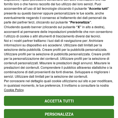
ancora membro del programma, ma ha richiesto di farne
fornito loro o che hanno raccolto dal tuo utilizzo dei loro servizi. Puoi
parte; Trust Project non ha ancora effettuato una verifica di
acconsentire all’uso di tali tecnologie cliccando il pulsante
“Accetta tutti”
conformità agli standard.
presente su questo banner oppure personalizzare le tue scelte, anche
eventualmente negando il consenso al trattamento dei dati personali da
parte dei partner terzi, cliccando sul pulsante
“Personalizza”
.
Su di noi
Chiudendo questo banner (cliccando sul pulsante
“X”
in alto a destra),
acconsenti al permanere delle impostazioni predefinite che non consentono
Team editoriale
l’utilizzo di cookie o altri strumenti di tracciamento diversi dai tecnici.
Noi e i nostri partner trattiamo i tuoi dati di navigazione per: Archiviare
Corporate
informazioni su dispositivo e/o accedervi. Utilizzare dati limitati per la
selezione della pubblicità. Creare profili per la pubblicità personalizzata.
Redazione
Utilizzare profili per la selezione di pubblicità personalizzata. Creare profili
per la personalizzazione dei contenuti. Utilizzare profili per la selezione di
Informativa Privacy
contenuti personalizzati. Misurare le prestazioni degli annunci. Misurare le
prestazioni dei contenuti. Comprendere il pubblico attraverso statistiche o la
Cookie Policy
combinazione di dati provenienti da fonti diverse. Sviluppare e migliorare i
servizi. Utilizzare dati limitati per la selezione dei contenuti.
Blasting SA, IDI CHE-247.845.224, Via Carlo Frasca, 3 - 6900
Per conoscere nel dettaglio quali cookie utilizziamo sul sito e per modificare,
Lugano (Svizzera) Tel:
+39 0690258937
in qualsiasi momento, le tue preferenze, ti invitiamo a consultare la nostra
Cookie Policy
.
© 2026 Blasting News
ACCETTA TUTTI
PERSONALIZZA