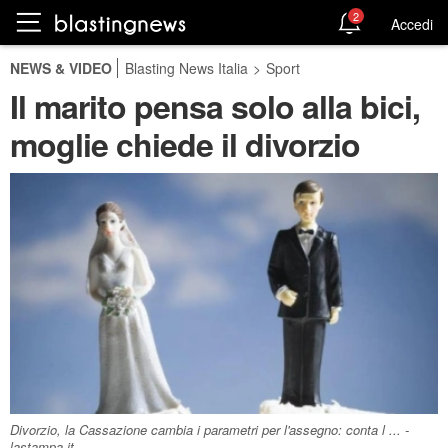
2
Accedi
NEWS & VIDEO
Blasting News Italia
>
Sport
Il marito pensa solo alla bici,
moglie chiede il divorzio
Divorzio, la Cassazione cambia i parametri per l'assegno: conta l ... -
lastampa.it