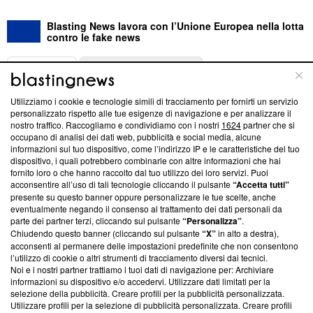
Blasting News lavora con l’Unione Europea nella lotta
contro le fake news
ABOUT
LINEA EDITORIALE
Utilizziamo i cookie e tecnologie simili di tracciamento per fornirti un servizio
Questa sezione offre informazioni trasparenti su Blasting
personalizzato rispetto alle tue esigenze di navigazione e per analizzare il
nostro traffico. Raccogliamo e condividiamo con i nostri
1624
partner che si
News, sui nostri processi editoriali e su come ci impegniamo a
occupano di analisi dei dati web, pubblicità e social media, alcune
creare news di qualità. Inoltre, afferma la nostra aderenza a
informazioni sul tuo dispositivo, come l’indirizzo IP e le caratteristiche del tuo
‘Trust Project - News with Integrity’
Blasting News non è
dispositivo, i quali potrebbero combinarle con altre informazioni che hai
ancora membro del programma, ma ha richiesto di farne
fornito loro o che hanno raccolto dal tuo utilizzo dei loro servizi. Puoi
parte; Trust Project non ha ancora effettuato una verifica di
acconsentire all’uso di tali tecnologie cliccando il pulsante
“Accetta tutti”
conformità agli standard.
presente su questo banner oppure personalizzare le tue scelte, anche
eventualmente negando il consenso al trattamento dei dati personali da
parte dei partner terzi, cliccando sul pulsante
“Personalizza”
.
Su di noi
Chiudendo questo banner (cliccando sul pulsante
“X”
in alto a destra),
acconsenti al permanere delle impostazioni predefinite che non consentono
Team editoriale
l’utilizzo di cookie o altri strumenti di tracciamento diversi dai tecnici.
Noi e i nostri partner trattiamo i tuoi dati di navigazione per: Archiviare
Corporate
informazioni su dispositivo e/o accedervi. Utilizzare dati limitati per la
selezione della pubblicità. Creare profili per la pubblicità personalizzata.
Redazione
Utilizzare profili per la selezione di pubblicità personalizzata. Creare profili