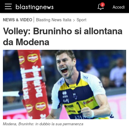
2
Accedi
NEWS & VIDEO
Blasting News Italia
>
Sport
Volley: Bruninho si allontana
da Modena
Modena, Bruninho: in dubbio la sua permanenza