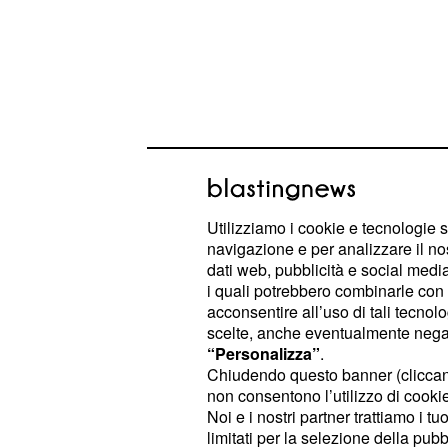
Aru: ‘Ho provato a rea
Il progetto di
e della UAE
Fabio Aru
Utilizziamo i cookie e tecnologie s
navigazione e per analizzare il no
Giro d’Italia era quello di presentars
dati web, pubblicità e social media,
condizione ma non ancora al top e di
i quali potrebbero combinarle con a
passare delle tappe per poter dare il
acconsentire all’uso di tali tecnol
scelte, anche eventualmente negand
settimana, quella decisiva. Le difficol
“Personalizza”
.
sardo non avevano dunque preoccup
Chiudendo questo banner (clicca
rendimento non è cambiato strada 
non consentono l’utilizzo di cookie 
Noi e i nostri partner trattiamo i t
pensava.
limitati per la selezione della pubb