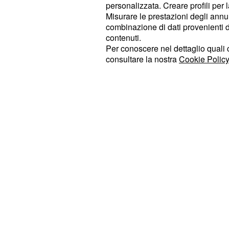
personalizzata. Creare profili per 
Aru si è staccato in tutti i momenti
Misurare le prestazioni degli annun
allo Zoncolan, per finire
alla batost
combinazione di dati provenienti da 
contenuti.
nella
.
Il Campione
tappa di Sappada
Per conoscere nel dettaglio quali c
resistere per cercare almeno di lasc
consultare la nostra
Cookie Policy
di corsa, ma dopo un’altra giornata d
ha gettato la spugna dopo una quara
tappa Venaria Reale – Jafferau.