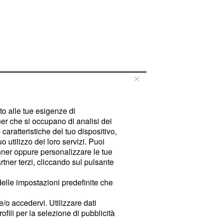
tto alle tue esigenze di
er che si occupano di analisi dei
caratteristiche del tuo dispositivo,
 utilizzo dei loro servizi. Puoi
ner oppure personalizzare le tue
tner terzi, cliccando sul pulsante
delle impostazioni predefinite che
e/o accedervi. Utilizzare dati
rofili per la selezione di pubblicità