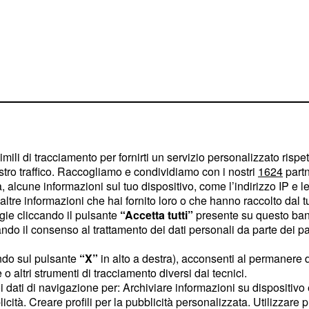
gire’
 Emirates per questo
imili di tracciamento per fornirti un servizio personalizzato rispe
stro traffico. Raccogliamo e condividiamo con i nostri
1624
partn
i al via in buona
 alcune informazioni sul tuo dispositivo, come l’indirizzo IP e le 
 crescere poi con il
ltre informazioni che hai fornito loro o che hanno raccolto dal tuo
 meglio nell’ultima
ogie cliccando il pulsante
“Accetta tutti”
presente su questo ban
o il consenso al trattamento dei dati personali da parte dei par
tà iniziali dello scalatore
ato troppo, ma il
ndo sul pulsante
“X”
in alto a destra), acconsenti al permanere 
facendo come invece si
o altri strumenti di tracciamento diversi dai tecnici.
uoi dati di navigazione per: Archiviare informazioni su dispositivo 
licità. Creare profili per la pubblicità personalizzata. Utilizzare p