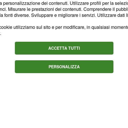
la personalizzazione dei contenuti. Utilizzare profili per la selez
 chiave, dal Gran Sasso
ci. Misurare le prestazioni dei contenuti. Comprendere il pubblic
a anche psicologica presa
fonti diverse. Sviluppare e migliorare i servizi. Utilizzare dati l
 d’Italia ha provato a
ookie utilizziamo sul sito e per modificare, in qualsiasi momento,
iare un segno nel finale
.
ifficile a
Prato Nevoso
ntina di chilometri della
ACCETTA TUTTI
PERSONALIZZA