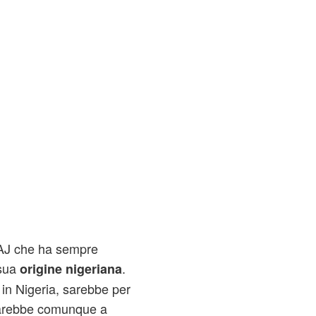
i AJ che ha sempre
 sua
.
origine nigeriana
in Nigeria, sarebbe per
: sarebbe comunque a