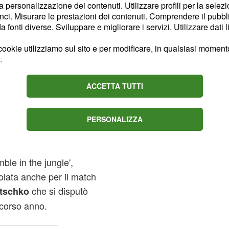
la personalizzazione dei contenuti. Utilizzare profili per la selez
dante e porterebbe
ci. Misurare le prestazioni dei contenuti. Comprendere il pubblic
assimi.
fonti diverse. Sviluppare e migliorare i servizi. Utilizzare dati l
ookie utilizziamo sul sito e per modificare, in qualsiasi momento,
e ad Anthony
.
ACCETTA TUTTI
 giorni fa dal Telegraph e
llo Sport in occasione del
a conservare i titoli
PERSONALIZZA
endo Alexander Povetkin
 del vero non è la prima
le in the jungle',
olata anche per il match
che si disputò
itschko
scorso anno.