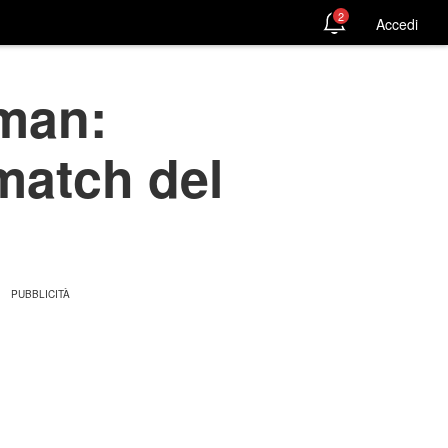
2
Accedi
man:
'match del