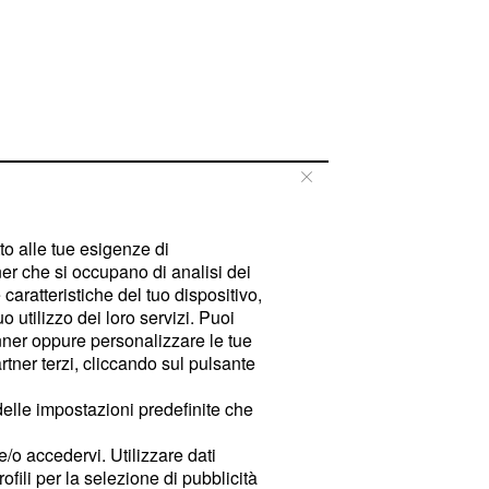
tto alle tue esigenze di
er che si occupano di analisi dei
caratteristiche del tuo dispositivo,
 utilizzo dei loro servizi. Puoi
ner oppure personalizzare le tue
tner terzi, cliccando sul pulsante
delle impostazioni predefinite che
e/o accedervi. Utilizzare dati
rofili per la selezione di pubblicità