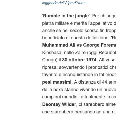
leggenda dell'Alpe d'Huez
'
'. Per chiunq
Rumble in the jungle
pietra miliare e merita l'appellativo 
anche se nel secolo scorso fin trop
beneficiato di questa definizione. 'R
Muhammad Alì vs George Forem
Kinshasa, nello Zaire (oggi Repubb
Congo) il
. Alì vnse
30 ottobre 1974
ripresa, sovvertendo i pronostici 
favorito e riconquistando in tal modo
. A distanza di 44 ann
pesi massimi
della boxe stanno vivendo un nuovo
campioni mondiali attualmente in ca
, ci sarebbero alme
Deontay Wilder
che starebbero pensando ad una rie