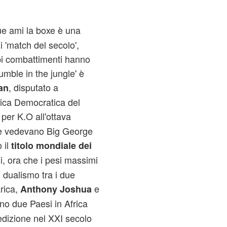
ue ami la boxe è una
di 'match del secolo',
pi combattimenti hanno
umble in the jungle' è
, disputato a
an
lica Democratica del
 per K.O all'ottava
che vedevano Big George
 il
titolo mondiale dei
i, ora che i pesi massimi
 dualismo tra i due
rica,
e
Anthony Joshua
no due Paesi in Africa
dizione nel XXI secolo