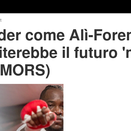
t
der come Alì-Fore
iterebbe il futuro 
RUMORS)