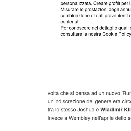
personalizzata. Creare profili per 
avrebbe un clamore mediatco assor
Misurare le prestazioni degli annun
all'unificazione del titolo dei pesi m
combinazione di dati provenienti da 
contenuti.
Per conoscere nel dettaglio quali c
L'iniziativa che piac
consultare la nostra
Cookie Policy
Joshua
L'indiscrezione è stata battuta pochi
rilanciata in Italia dalla Gazzetta de
match di Wembley che ha visto Joshu
,
,
e
batt
Super WBA
IBF
IBO
WBO
per k.o alla settima ripresa
. Ad onor
volta che si pensa ad un nuovo 'Rumb
un'indiscrezione del genere era circ
tra lo stesso Joshua e
Wladimir Kl
invece a Wembley nell'aprile dello 