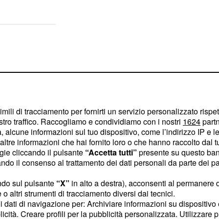
imili di tracciamento per fornirti un servizio personalizzato rispe
stro traffico. Raccogliamo e condividiamo con i nostri
1624
partn
 alcune informazioni sul tuo dispositivo, come l’indirizzo IP e le 
ltre informazioni che hai fornito loro o che hanno raccolto dal tuo
ogie cliccando il pulsante
“Accetta tutti”
presente su questo ban
o il consenso al trattamento dei dati personali da parte dei par
ndo sul pulsante
“X”
in alto a destra), acconsenti al permanere 
o altri strumenti di tracciamento diversi dai tecnici.
i, si sarebbero fatti avanti
uoi dati di navigazione per: Archiviare informazioni su dispositivo 
a tutti gli effetti,
licità. Creare profili per la pubblicità personalizzata. Utilizzare p