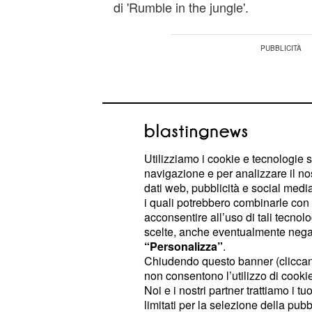
di 'Rumble in the jungle'.
Utilizziamo i cookie e tecnologie s
navigazione e per analizzare il no
dati web, pubblicità e social media,
i quali potrebbero combinarle con a
acconsentire all’uso di tali tecnol
scelte, anche eventualmente negand
“Personalizza”
.
Chiudendo questo banner (clicca
non consentono l’utilizzo di cookie 
I governi di
e
, infatt
Nigeria
Ghana
Noi e i nostri partner trattiamo i t
per organizzare un match di boxe che, 
limitati per la selezione della pubb