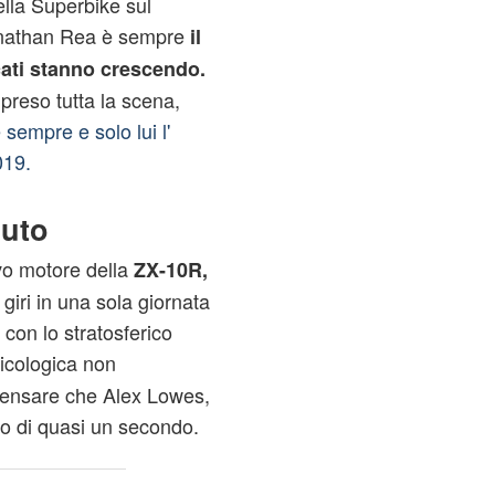
della Superbike sul
Jonathan Rea è sempre
il
ati stanno crescendo.
 preso tutta la scena,
sempre e solo lui l'
019.
luto
vo motore della
ZX-10R,
giri in una sola giornata
 con lo stratosferico
icologica non
i pensare che Alex Lowes,
do di quasi un secondo.