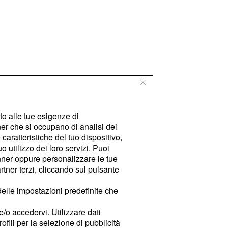
tto alle tue esigenze di
er che si occupano di analisi dei
caratteristiche del tuo dispositivo,
 utilizzo dei loro servizi. Puoi
ner oppure personalizzare le tue
tner terzi, cliccando sul pulsante
delle impostazioni predefinite che
e/o accedervi. Utilizzare dati
rofili per la selezione di pubblicità