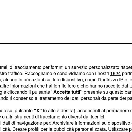
imili di tracciamento per fornirti un servizio personalizzato rispe
stro traffico. Raccogliamo e condividiamo con i nostri
1624
partn
 alcune informazioni sul tuo dispositivo, come l’indirizzo IP e le 
ltre informazioni che hai fornito loro o che hanno raccolto dal tuo
ogie cliccando il pulsante
“Accetta tutti”
presente su questo ban
o il consenso al trattamento dei dati personali da parte dei par
l cronometro sull'
o ma che purtroppo se
ndo sul pulsante
“X”
in alto a destra), acconsenti al permanere 
è pochissima roba. La
,
o altri strumenti di tracciamento diversi dai tecnici.
uoi dati di navigazione per: Archiviare informazioni su dispositivo 
 di questi test è sempre
licità. Creare profili per la pubblicità personalizzata. Utilizzare p