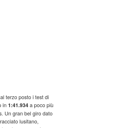
l terzo posto i test di
p in
a poco più
1:41.934
. Un gran bel giro dato
racciato lusitano,