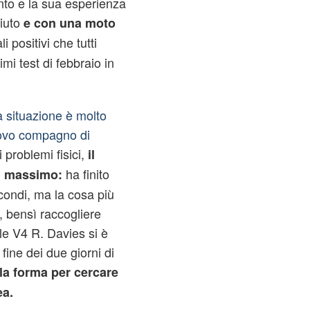
nto e la sua esperienza
ciuto
e con una moto
i positivi che tutti
mi test di febbraio in
a situazione è molto
uovo compagno di
 problemi fisici,
il
ha finito
al massimo:
condi, ma la cosa più
, bensì raccogliere
ale V4 R. Davies si è
fine dei due giorni di
lla forma
per cercare
ea.