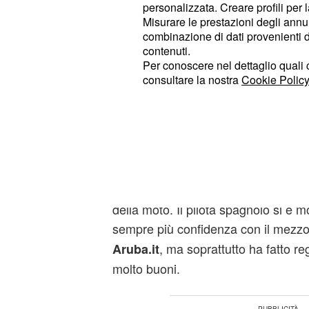
la stessa ormai da anni:
un Rea ed
personalizzata. Creare profili per 
appaiono inarrivabili per tutti.
Misurare le prestazioni degli annun
combinazione di dati provenienti da 
contenuti.
La Ducati Panigale V4
Per conoscere nel dettaglio quali c
consultare la nostra
Cookie Policy
crescendo
In casa Ducati le cose procedono 
moto
è completamente nuova, sia per 
tecnici, ma la strada intrapresa
pare
due piloti, Davies e Bautista, in que
raccolto tanti dati ed informazioni i
della moto. Il pilota spagnolo si è m
sempre più confidenza con il mezzo 
, ma soprattutto ha fatto r
Aruba.it
molto buoni.