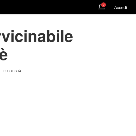
2
Accedi
vvicinabile
'è