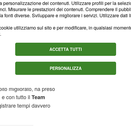
 una Kawasaki che
la personalizzazione dei contenuti. Utilizzare profili per la selez
ci. Misurare le prestazioni dei contenuti. Comprendere il pubblic
fonti diverse. Sviluppare e migliorare i servizi. Utilizzare dati l
R sta
ookie utilizziamo sul sito e per modificare, in qualsiasi momento,
.
come da programma. La
ACCETTA TUTTI
i piloti che per i
I
 essere quella giusta.
PERSONALIZZA
sti giorni di prove hanno
mportanti per lo sviluppo
olto migliorato, ha preso
e con tutto il
Team
egistrare tempi davvero