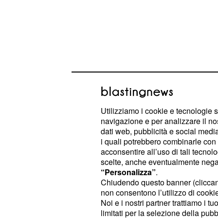
Utilizziamo i cookie e tecnologie s
navigazione e per analizzare il no
dati web, pubblicità e social media,
i quali potrebbero combinarle con a
acconsentire all’uso di tali tecnol
scelte, anche eventualmente negand
Infatti, il pilota inglese, ha fermato i
“Personalizza”
.
, un tempo di tutto rispett
1:41814
Chiudendo questo banner (clicca
paragonato a quello del
Cannibale
non consentono l’utilizzo di cookie 
Noi e i nostri partner trattiamo i t
sensazione che emerge dai risultati
limitati per la selezione della pubb