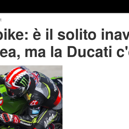
t
ke: è il solito ina
a, ma la Ducati c