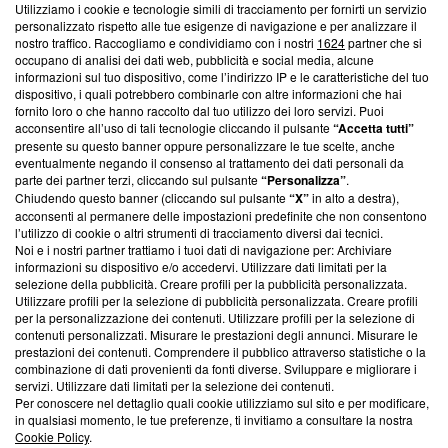
Utilizziamo i cookie e tecnologie simili di tracciamento per fornirti un servizio
Questa sezione offre informazioni trasparenti su Blasting
personalizzato rispetto alle tue esigenze di navigazione e per analizzare il
nostro traffico. Raccogliamo e condividiamo con i nostri
1624
partner che si
News, sui nostri processi editoriali e su come ci impegniamo a
occupano di analisi dei dati web, pubblicità e social media, alcune
creare news di qualità. Inoltre, afferma la nostra aderenza a
informazioni sul tuo dispositivo, come l’indirizzo IP e le caratteristiche del tuo
‘Trust Project - News with Integrity’
Blasting News non è
dispositivo, i quali potrebbero combinarle con altre informazioni che hai
ancora membro del programma, ma ha richiesto di farne
fornito loro o che hanno raccolto dal tuo utilizzo dei loro servizi. Puoi
parte; Trust Project non ha ancora effettuato una verifica di
acconsentire all’uso di tali tecnologie cliccando il pulsante
“Accetta tutti”
conformità agli standard.
presente su questo banner oppure personalizzare le tue scelte, anche
eventualmente negando il consenso al trattamento dei dati personali da
parte dei partner terzi, cliccando sul pulsante
“Personalizza”
.
Su di noi
Chiudendo questo banner (cliccando sul pulsante
“X”
in alto a destra),
acconsenti al permanere delle impostazioni predefinite che non consentono
Team editoriale
l’utilizzo di cookie o altri strumenti di tracciamento diversi dai tecnici.
Noi e i nostri partner trattiamo i tuoi dati di navigazione per: Archiviare
Corporate
informazioni su dispositivo e/o accedervi. Utilizzare dati limitati per la
selezione della pubblicità. Creare profili per la pubblicità personalizzata.
Redazione
Utilizzare profili per la selezione di pubblicità personalizzata. Creare profili
per la personalizzazione dei contenuti. Utilizzare profili per la selezione di
Informativa Privacy
contenuti personalizzati. Misurare le prestazioni degli annunci. Misurare le
prestazioni dei contenuti. Comprendere il pubblico attraverso statistiche o la
Cookie Policy
combinazione di dati provenienti da fonti diverse. Sviluppare e migliorare i
servizi. Utilizzare dati limitati per la selezione dei contenuti.
Blasting SA, IDI CHE-247.845.224, Via Carlo Frasca, 3 - 6900
Per conoscere nel dettaglio quali cookie utilizziamo sul sito e per modificare,
Lugano (Svizzera) Tel:
+39 0690258937
in qualsiasi momento, le tue preferenze, ti invitiamo a consultare la nostra
Cookie Policy
.