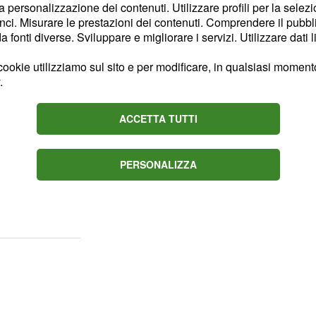
la personalizzazione dei contenuti. Utilizzare profili per la selez
ci. Misurare le prestazioni dei contenuti. Comprendere il pubblic
fonti diverse. Sviluppare e migliorare i servizi. Utilizzare dati l
la striscia di
ookie utilizziamo sul sito e per modificare, in qualsiasi momento,
.
co presenta un
mix di
ACCETTA TUTTI
figurano
palleggiatrici
o di capitana, e
PERSONALIZZA
convocate sono Stella
annini ed Ekaterina