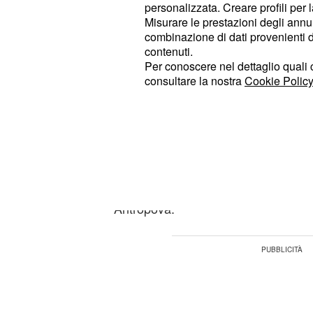
personalizzata. Creare profili per 
pubblico italiano.
Misurare le prestazioni degli annun
combinazione di dati provenienti da 
contenuti.
Le scelte di Velasco e 
Per conoscere nel dettaglio quali c
vittorie
consultare la nostra
Cookie Policy
Il gruppo selezionato dal CT Velas
. Tra le
esperienza e nuove energie
Carlotta Cambi, che ricoprirà il ruol
Francesca Scola. Le
schiacciatrici
Nervini, Loveth Omoruyi, Gaia Giov
Antropova.