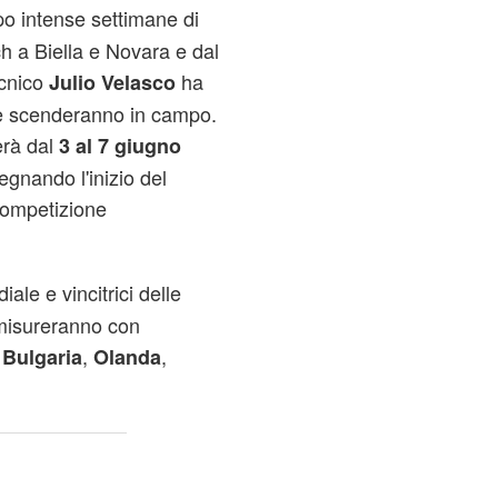
po intense settimane di
h a Biella e Novara e dal
ecnico
ha
Julio Velasco
 che scenderanno in campo.
erà dal
3 al 7 giugno
egnando l'inizio del
competizione
diale e vincitrici delle
 misureranno con
:
,
,
Bulgaria
Olanda