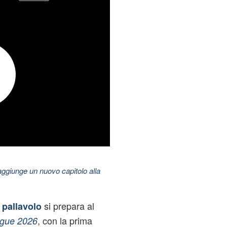
aggiunge un nuovo capitolo alla
si prepara al
i
pallavolo
, con la prima
ague 2026