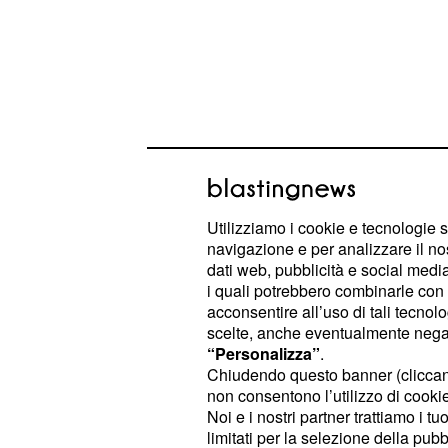
Utilizziamo i cookie e tecnologie s
navigazione e per analizzare il no
dati web, pubblicità e social media,
i quali potrebbero combinarle con a
Il calendario della prima settimana a B
acconsentire all’uso di tali tecnol
è fissato per il
debutto
3 giugno all
scelte, anche eventualmente negand
“Personalizza”
.
la Bulgaria. Seguiranno gli impegni
Chiudendo questo banner (clicca
all’
contro l’Olanda e poi alle
1:00
20
non consentono l’utilizzo di cookie 
tappa si concluderà il
7 giugno alle
Noi e i nostri partner trattiamo i t
limitati per la selezione della pubb
Brasile. Tutti i match saranno visibili