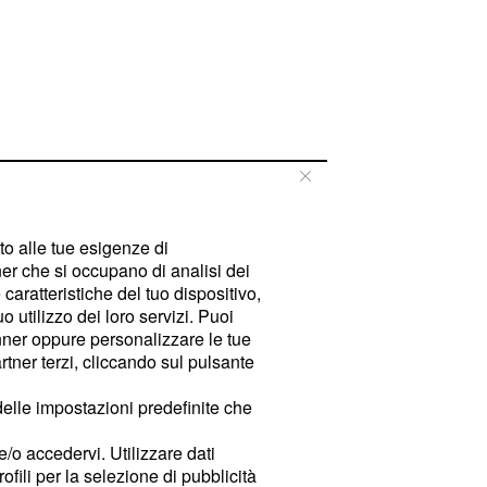
tto alle tue esigenze di
er che si occupano di analisi dei
caratteristiche del tuo dispositivo,
 utilizzo dei loro servizi. Puoi
ner oppure personalizzare le tue
tner terzi, cliccando sul pulsante
delle impostazioni predefinite che
e/o accedervi. Utilizzare dati
rofili per la selezione di pubblicità