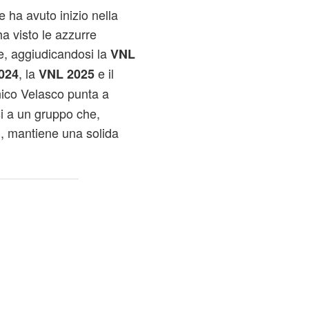
e ha avuto inizio nella
 visto le azzurre
e, aggiudicandosi la
VNL
, la
e il
2024
VNL 2025
nico Velasco punta a
si a un gruppo che,
i, mantiene una solida