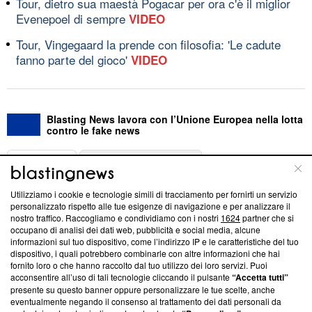
Tour, dietro sua maestà Pogacar per ora c'è il miglior
Evenepoel di sempre
VIDEO
Tour, Vingegaard la prende con filosofia: 'Le cadute
fanno parte del gioco'
VIDEO
Blasting News lavora con l’Unione Europea nella lotta
contro le fake news
ABOUT
LINEA EDITORIALE
Utilizziamo i cookie e tecnologie simili di tracciamento per fornirti un servizio
Questa sezione offre informazioni trasparenti su Blasting
personalizzato rispetto alle tue esigenze di navigazione e per analizzare il
nostro traffico. Raccogliamo e condividiamo con i nostri
1624
partner che si
News, sui nostri processi editoriali e su come ci impegniamo a
occupano di analisi dei dati web, pubblicità e social media, alcune
creare news di qualità. Inoltre, afferma la nostra aderenza a
informazioni sul tuo dispositivo, come l’indirizzo IP e le caratteristiche del tuo
‘Trust Project - News with Integrity’
Blasting News non è
dispositivo, i quali potrebbero combinarle con altre informazioni che hai
ancora membro del programma, ma ha richiesto di farne
fornito loro o che hanno raccolto dal tuo utilizzo dei loro servizi. Puoi
parte; Trust Project non ha ancora effettuato una verifica di
acconsentire all’uso di tali tecnologie cliccando il pulsante
“Accetta tutti”
conformità agli standard.
presente su questo banner oppure personalizzare le tue scelte, anche
eventualmente negando il consenso al trattamento dei dati personali da