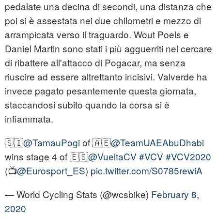
pedalate una decina di secondi, una distanza che
poi si è assestata nei due chilometri e mezzo di
arrampicata verso il traguardo. Wout Poels e
Daniel Martin sono stati i più agguerriti nel cercare
di ribattere all'attacco di Pogacar, ma senza
riuscire ad essere altrettanto incisivi. Valverde ha
invece pagato pesantemente questa giornata,
staccandosi subito quando la corsa si è
infiammata.
🇸🇮
@TamauPogi
of 🇦🇪
@TeamUAEAbuDhabi
wins stage 4 of 🇪🇸
@VueltaCV
#VCV
#VCV2020
(📺
@Eurosport_ES
)
pic.twitter.com/S0785rewiA
— World Cycling Stats (@wcsbike)
February 8,
2020