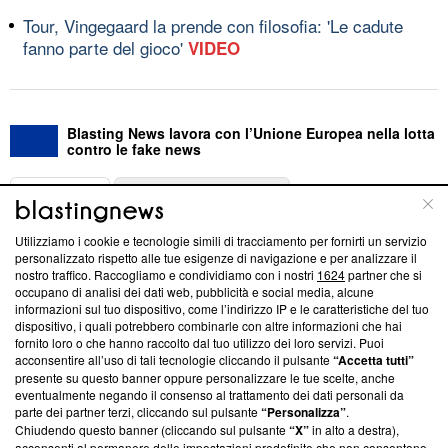
Tour, Vingegaard la prende con filosofia: 'Le cadute
fanno parte del gioco'
VIDEO
Blasting News lavora con l’Unione Europea nella lotta
contro le fake news
ABOUT
LINEA EDITORIALE
Utilizziamo i cookie e tecnologie simili di tracciamento per fornirti un servizio
Questa sezione offre informazioni trasparenti su Blasting
personalizzato rispetto alle tue esigenze di navigazione e per analizzare il
nostro traffico. Raccogliamo e condividiamo con i nostri
1624
partner che si
News, sui nostri processi editoriali e su come ci impegniamo a
occupano di analisi dei dati web, pubblicità e social media, alcune
creare news di qualità. Inoltre, afferma la nostra aderenza a
informazioni sul tuo dispositivo, come l’indirizzo IP e le caratteristiche del tuo
‘Trust Project - News with Integrity’
Blasting News non è
dispositivo, i quali potrebbero combinarle con altre informazioni che hai
ancora membro del programma, ma ha richiesto di farne
fornito loro o che hanno raccolto dal tuo utilizzo dei loro servizi. Puoi
parte; Trust Project non ha ancora effettuato una verifica di
acconsentire all’uso di tali tecnologie cliccando il pulsante
“Accetta tutti”
conformità agli standard.
presente su questo banner oppure personalizzare le tue scelte, anche
eventualmente negando il consenso al trattamento dei dati personali da
parte dei partner terzi, cliccando sul pulsante
“Personalizza”
.
Su di noi
Chiudendo questo banner (cliccando sul pulsante
“X”
in alto a destra),
acconsenti al permanere delle impostazioni predefinite che non consentono