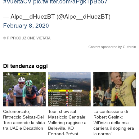
#VueltaCV
pic.twitter.com/aPgkTpBb57
— Alpe__dHuezBT (@Alpe__dHuezBT)
February 8, 2020
© RIPRODUZIONE VIETATA
Content sponsored by Outbrain
Di tendenza oggi
Ciclomercato,
Tour, show sul
La confessione di
l'intreccio Seixas-Del
Massiccio Centrale:
Robert Gesink:
Toro accende la sfida
Vollering ruggisce a
'All'inizio della mia
tra UAE e Decathlon
Belleville, KO
carriera il doping era
Ferrand-Prévot
la norma'