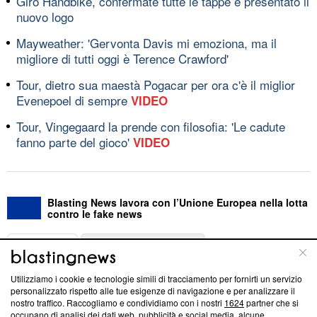
Giro Handbike, confermate tutte le tappe e presentato il
nuovo logo
Mayweather: 'Gervonta Davis mi emoziona, ma il
migliore di tutti oggi è Terence Crawford'
Tour, dietro sua maestà Pogacar per ora c'è il miglior
Evenepoel di sempre
VIDEO
Tour, Vingegaard la prende con filosofia: 'Le cadute
fanno parte del gioco'
VIDEO
Blasting News lavora con l’Unione Europea nella lotta
contro le fake news
ABOUT
LINEA EDITORIALE
Utilizziamo i cookie e tecnologie simili di tracciamento per fornirti un servizio
Questa sezione offre informazioni trasparenti su Blasting
personalizzato rispetto alle tue esigenze di navigazione e per analizzare il
nostro traffico. Raccogliamo e condividiamo con i nostri
1624
partner che si
News, sui nostri processi editoriali e su come ci impegniamo a
occupano di analisi dei dati web, pubblicità e social media, alcune