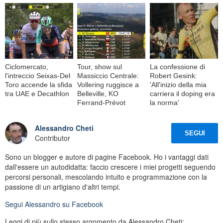
Ciclomercato,
Tour, show sul
La confessione di
l'intreccio Seixas-Del
Massiccio Centrale:
Robert Gesink:
Toro accende la sfida
Vollering ruggisce a
'All'inizio della mia
tra UAE e Decathlon
Belleville, KO
carriera il doping era
Ferrand-Prévot
la norma'
Alessandro Cheti
SEGUI
Contributor
Sono un blogger e autore di pagine Facebook. Ho i vantaggi dati
dall'essere un autodidatta: faccio crescere i miei progetti seguendo
percorsi personali, mescolando intuito e programmazione con la
passione di un artigiano d'altri tempi.
Segui
Alessandro
su Facebook
Leggi di più sullo stesso argomento da Alessandro Cheti: