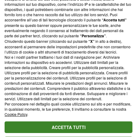
creare news di qualità. Inoltre, afferma la nostra aderenza a
informazioni sul tuo dispositivo, come l’indirizzo IP e le caratteristiche del tuo
‘Trust Project - News with Integrity’
Blasting News non è
dispositivo, i quali potrebbero combinarle con altre informazioni che hai
ancora membro del programma, ma ha richiesto di farne
fornito loro o che hanno raccolto dal tuo utilizzo dei loro servizi. Puoi
parte; Trust Project non ha ancora effettuato una verifica di
acconsentire all’uso di tali tecnologie cliccando il pulsante
“Accetta tutti”
conformità agli standard.
presente su questo banner oppure personalizzare le tue scelte, anche
eventualmente negando il consenso al trattamento dei dati personali da
parte dei partner terzi, cliccando sul pulsante
“Personalizza”
.
Su di noi
Chiudendo questo banner (cliccando sul pulsante
“X”
in alto a destra),
acconsenti al permanere delle impostazioni predefinite che non consentono
Team editoriale
l’utilizzo di cookie o altri strumenti di tracciamento diversi dai tecnici.
Noi e i nostri partner trattiamo i tuoi dati di navigazione per: Archiviare
Corporate
informazioni su dispositivo e/o accedervi. Utilizzare dati limitati per la
selezione della pubblicità. Creare profili per la pubblicità personalizzata.
Redazione
Utilizzare profili per la selezione di pubblicità personalizzata. Creare profili
per la personalizzazione dei contenuti. Utilizzare profili per la selezione di
Informativa Privacy
contenuti personalizzati. Misurare le prestazioni degli annunci. Misurare le
prestazioni dei contenuti. Comprendere il pubblico attraverso statistiche o la
Cookie Policy
combinazione di dati provenienti da fonti diverse. Sviluppare e migliorare i
servizi. Utilizzare dati limitati per la selezione dei contenuti.
Blasting SA, IDI CHE-247.845.224, Via Carlo Frasca, 3 - 6900
Per conoscere nel dettaglio quali cookie utilizziamo sul sito e per modificare,
Lugano (Svizzera) Tel:
+39 0690258937
in qualsiasi momento, le tue preferenze, ti invitiamo a consultare la nostra
Cookie Policy
.
© 2026 Blasting News
ACCETTA TUTTI