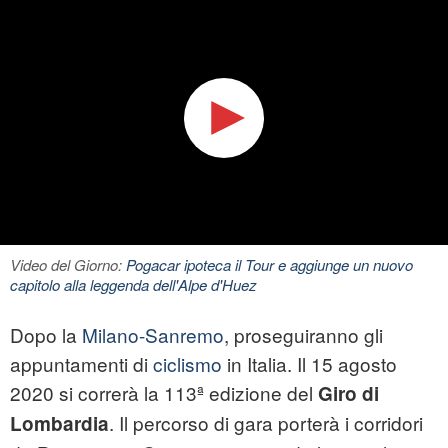
Video del Giorno:
Pogacar ipoteca il Tour e aggiunge un nuovo
capitolo alla leggenda dell'Alpe d'Huez
Dopo la
Milano-Sanremo
, proseguiranno gli
appuntamenti di
ciclismo
in Italia. Il 15 agosto
2020 si correrà la 113ª edizione del
Giro di
. Il percorso di gara porterà i corridori
Lombardia