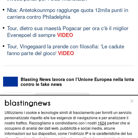
Nba: Antetokounmpo raggiunge quota 12mila punti in
carriera contro Philadelphia
Tour, dietro sua maestà Pogacar per ora c'è il miglior
Evenepoel di sempre
VIDEO
Tour, Vingegaard la prende con filosofia: 'Le cadute
fanno parte del gioco'
VIDEO
Blasting News lavora con l’Unione Europea nella lotta
contro le fake news
ABOUT
LINEA EDITORIALE
Utilizziamo i cookie e tecnologie simili di tracciamento per fornirti un servizio
Questa sezione offre informazioni trasparenti su Blasting
personalizzato rispetto alle tue esigenze di navigazione e per analizzare il
nostro traffico. Raccogliamo e condividiamo con i nostri
1624
partner che si
News, sui nostri processi editoriali e su come ci impegniamo a
occupano di analisi dei dati web, pubblicità e social media, alcune
creare news di qualità. Inoltre, afferma la nostra aderenza a
informazioni sul tuo dispositivo, come l’indirizzo IP e le caratteristiche del tuo
‘Trust Project - News with Integrity’
Blasting News non è