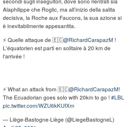
secondi sugli inseguitori, dove sono rientrati sia
Alaphilippe che Roglic, ma all’inizio della salita
decisiva, la Roche aux Faucons, la sua azione si
è inevitabilmente appesantita.
⚡️ Quelle attaque de 🇪🇨
@RichardCarapazM
!
L'équatorien est parti en solitaire à 20 km de
l'arrivée !
⚡️ What an attack from 🇪🇨
@RichardCarapazM
!
The Ecuadorian goes solo with 20km to go !
#LBL
pic.twitter.com/WZU6kKUfXm
— Liège-Bastogne-Liège (@LiegeBastogneL)