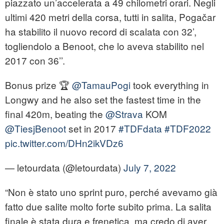
piazzato un’accelerata a 49 chilometri orari. Negli
ultimi 420 metri della corsa, tutti in salita, Pogačar
ha stabilito il nuovo record di scalata con 32’,
togliendolo a Benoot, che lo aveva stabilito nel
2017 con 36’’.
Bonus prize 🏆
@TamauPogi
took everything in
Longwy and he also set the fastest time in the
final 420m, beating the
@Strava
KOM
@TiesjBenoot
set in 2017
#TDFdata
#TDF2022
pic.twitter.com/DHn2ikVDz6
— letourdata (@letourdata)
July 7, 2022
“Non è stato uno sprint puro, perché avevamo già
fatto due salite molto forte subito prima. La salita
finale è stata dura e frenetica, ma credo di aver