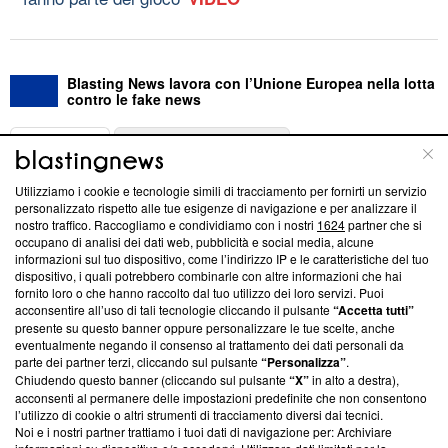
Blasting News lavora con l’Unione Europea nella lotta
contro le fake news
ABOUT
LINEA EDITORIALE
Utilizziamo i cookie e tecnologie simili di tracciamento per fornirti un servizio
Questa sezione offre informazioni trasparenti su Blasting
personalizzato rispetto alle tue esigenze di navigazione e per analizzare il
nostro traffico. Raccogliamo e condividiamo con i nostri
1624
partner che si
News, sui nostri processi editoriali e su come ci impegniamo a
occupano di analisi dei dati web, pubblicità e social media, alcune
creare news di qualità. Inoltre, afferma la nostra aderenza a
informazioni sul tuo dispositivo, come l’indirizzo IP e le caratteristiche del tuo
‘Trust Project - News with Integrity’
Blasting News non è
dispositivo, i quali potrebbero combinarle con altre informazioni che hai
ancora membro del programma, ma ha richiesto di farne
fornito loro o che hanno raccolto dal tuo utilizzo dei loro servizi. Puoi
parte; Trust Project non ha ancora effettuato una verifica di
acconsentire all’uso di tali tecnologie cliccando il pulsante
“Accetta tutti”
conformità agli standard.
presente su questo banner oppure personalizzare le tue scelte, anche
eventualmente negando il consenso al trattamento dei dati personali da
parte dei partner terzi, cliccando sul pulsante
“Personalizza”
.
Su di noi
Chiudendo questo banner (cliccando sul pulsante
“X”
in alto a destra),
acconsenti al permanere delle impostazioni predefinite che non consentono
Team editoriale
l’utilizzo di cookie o altri strumenti di tracciamento diversi dai tecnici.
Noi e i nostri partner trattiamo i tuoi dati di navigazione per: Archiviare
Corporate