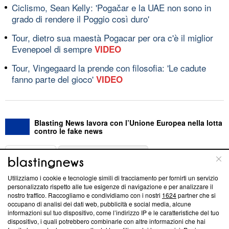
Ciclismo, Sean Kelly: 'Pogačar e la UAE non sono in
grado di rendere il Poggio così duro'
Tour, dietro sua maestà Pogacar per ora c'è il miglior
Evenepoel di sempre
VIDEO
Tour, Vingegaard la prende con filosofia: 'Le cadute
fanno parte del gioco'
VIDEO
Blasting News lavora con l’Unione Europea nella lotta
contro le fake news
ABOUT
LINEA EDITORIALE
Utilizziamo i cookie e tecnologie simili di tracciamento per fornirti un servizio
Questa sezione offre informazioni trasparenti su Blasting
personalizzato rispetto alle tue esigenze di navigazione e per analizzare il
nostro traffico. Raccogliamo e condividiamo con i nostri
1624
partner che si
News, sui nostri processi editoriali e su come ci impegniamo a
occupano di analisi dei dati web, pubblicità e social media, alcune
creare news di qualità. Inoltre, afferma la nostra aderenza a
informazioni sul tuo dispositivo, come l’indirizzo IP e le caratteristiche del tuo
‘Trust Project - News with Integrity’
Blasting News non è
dispositivo, i quali potrebbero combinarle con altre informazioni che hai
ancora membro del programma, ma ha richiesto di farne