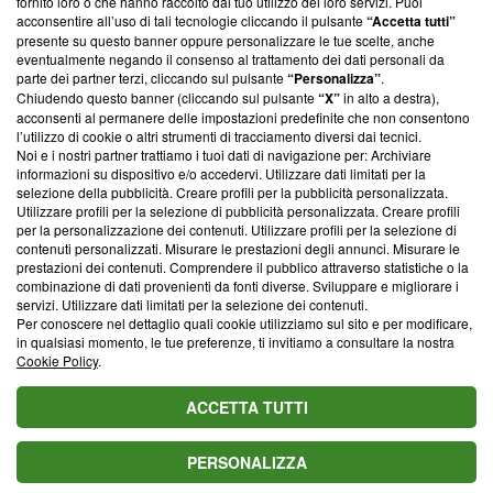
fornito loro o che hanno raccolto dal tuo utilizzo dei loro servizi. Puoi
parte; Trust Project non ha ancora effettuato una verifica di
acconsentire all’uso di tali tecnologie cliccando il pulsante
“Accetta tutti”
conformità agli standard.
presente su questo banner oppure personalizzare le tue scelte, anche
eventualmente negando il consenso al trattamento dei dati personali da
parte dei partner terzi, cliccando sul pulsante
“Personalizza”
.
Su di noi
Chiudendo questo banner (cliccando sul pulsante
“X”
in alto a destra),
acconsenti al permanere delle impostazioni predefinite che non consentono
Team editoriale
l’utilizzo di cookie o altri strumenti di tracciamento diversi dai tecnici.
Noi e i nostri partner trattiamo i tuoi dati di navigazione per: Archiviare
Corporate
informazioni su dispositivo e/o accedervi. Utilizzare dati limitati per la
selezione della pubblicità. Creare profili per la pubblicità personalizzata.
Redazione
Utilizzare profili per la selezione di pubblicità personalizzata. Creare profili
per la personalizzazione dei contenuti. Utilizzare profili per la selezione di
Informativa Privacy
contenuti personalizzati. Misurare le prestazioni degli annunci. Misurare le
prestazioni dei contenuti. Comprendere il pubblico attraverso statistiche o la
Cookie Policy
combinazione di dati provenienti da fonti diverse. Sviluppare e migliorare i
servizi. Utilizzare dati limitati per la selezione dei contenuti.
Blasting SA, IDI CHE-247.845.224, Via Carlo Frasca, 3 - 6900
Per conoscere nel dettaglio quali cookie utilizziamo sul sito e per modificare,
Lugano (Svizzera) Tel:
+39 0690258937
in qualsiasi momento, le tue preferenze, ti invitiamo a consultare la nostra
Cookie Policy
.
© 2026 Blasting News
ACCETTA TUTTI
PERSONALIZZA