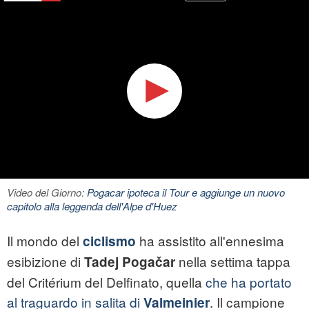
Video del Giorno:
Pogacar ipoteca il Tour e aggiunge un nuovo
capitolo alla leggenda dell'Alpe d'Huez
Il mondo del
ha assistito all'ennesima
ciclismo
esibizione di
nella settima tappa
Tadej Pogačar
del Critérium del Delfinato, quella
che ha portato
al traguardo in salita di
. Il campione
Valmeinier