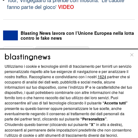
fanno parte del gioco'
VIDEO
Blasting News lavora con l’Unione Europea nella lotta
contro le fake news
ABOUT
LINEA EDITORIALE
Utilizziamo i cookie e tecnologie simili di tracciamento per fornirti un servizio
Questa sezione offre informazioni trasparenti su Blasting
personalizzato rispetto alle tue esigenze di navigazione e per analizzare il
nostro traffico. Raccogliamo e condividiamo con i nostri
1624
partner che si
News, sui nostri processi editoriali e su come ci impegniamo a
occupano di analisi dei dati web, pubblicità e social media, alcune
creare news di qualità. Inoltre, afferma la nostra aderenza a
informazioni sul tuo dispositivo, come l’indirizzo IP e le caratteristiche del tuo
‘Trust Project - News with Integrity’
Blasting News non è
dispositivo, i quali potrebbero combinarle con altre informazioni che hai
ancora membro del programma, ma ha richiesto di farne
fornito loro o che hanno raccolto dal tuo utilizzo dei loro servizi. Puoi
parte; Trust Project non ha ancora effettuato una verifica di
acconsentire all’uso di tali tecnologie cliccando il pulsante
“Accetta tutti”
conformità agli standard.
presente su questo banner oppure personalizzare le tue scelte, anche
eventualmente negando il consenso al trattamento dei dati personali da
parte dei partner terzi, cliccando sul pulsante
“Personalizza”
.
Su di noi
Chiudendo questo banner (cliccando sul pulsante
“X”
in alto a destra),
acconsenti al permanere delle impostazioni predefinite che non consentono
Team editoriale
l’utilizzo di cookie o altri strumenti di tracciamento diversi dai tecnici.