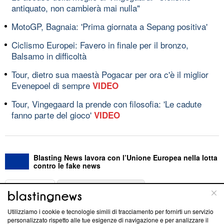
antiquato, non cambierà mai nulla"
MotoGP, Bagnaia: 'Prima giornata a Sepang positiva'
Ciclismo Europei: Favero in finale per il bronzo,
Balsamo in difficoltà
Tour, dietro sua maestà Pogacar per ora c'è il miglior
Evenepoel di sempre
VIDEO
Tour, Vingegaard la prende con filosofia: 'Le cadute
fanno parte del gioco'
VIDEO
Blasting News lavora con l’Unione Europea nella lotta
contro le fake news
ABOUT
LINEA EDITORIALE
Utilizziamo i cookie e tecnologie simili di tracciamento per fornirti un servizio
Questa sezione offre informazioni trasparenti su Blasting
personalizzato rispetto alle tue esigenze di navigazione e per analizzare il