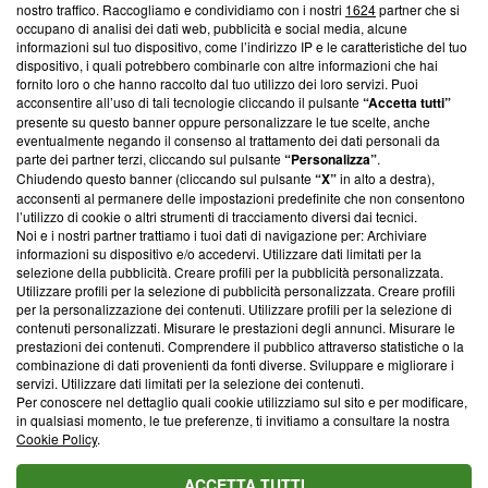
nostro traffico. Raccogliamo e condividiamo con i nostri
1624
partner che si
News, sui nostri processi editoriali e su come ci impegniamo a
occupano di analisi dei dati web, pubblicità e social media, alcune
creare news di qualità. Inoltre, afferma la nostra aderenza a
informazioni sul tuo dispositivo, come l’indirizzo IP e le caratteristiche del tuo
‘Trust Project - News with Integrity’
Blasting News non è
dispositivo, i quali potrebbero combinarle con altre informazioni che hai
ancora membro del programma, ma ha richiesto di farne
fornito loro o che hanno raccolto dal tuo utilizzo dei loro servizi. Puoi
parte; Trust Project non ha ancora effettuato una verifica di
acconsentire all’uso di tali tecnologie cliccando il pulsante
“Accetta tutti”
conformità agli standard.
presente su questo banner oppure personalizzare le tue scelte, anche
eventualmente negando il consenso al trattamento dei dati personali da
parte dei partner terzi, cliccando sul pulsante
“Personalizza”
.
Su di noi
Chiudendo questo banner (cliccando sul pulsante
“X”
in alto a destra),
acconsenti al permanere delle impostazioni predefinite che non consentono
Team editoriale
l’utilizzo di cookie o altri strumenti di tracciamento diversi dai tecnici.
Noi e i nostri partner trattiamo i tuoi dati di navigazione per: Archiviare
Corporate
informazioni su dispositivo e/o accedervi. Utilizzare dati limitati per la
selezione della pubblicità. Creare profili per la pubblicità personalizzata.
Redazione
Utilizzare profili per la selezione di pubblicità personalizzata. Creare profili
per la personalizzazione dei contenuti. Utilizzare profili per la selezione di
Informativa Privacy
contenuti personalizzati. Misurare le prestazioni degli annunci. Misurare le
prestazioni dei contenuti. Comprendere il pubblico attraverso statistiche o la
Cookie Policy
combinazione di dati provenienti da fonti diverse. Sviluppare e migliorare i
servizi. Utilizzare dati limitati per la selezione dei contenuti.
Blasting SA, IDI CHE-247.845.224, Via Carlo Frasca, 3 - 6900
Per conoscere nel dettaglio quali cookie utilizziamo sul sito e per modificare,
Lugano (Svizzera) Tel:
+39 0690258937
in qualsiasi momento, le tue preferenze, ti invitiamo a consultare la nostra
Cookie Policy
.
© 2026 Blasting News
ACCETTA TUTTI