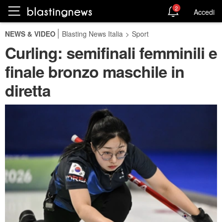
2
Accedi
NEWS & VIDEO
Blasting News Italia
>
Sport
Curling: semifinali femminili e
finale bronzo maschile in
diretta