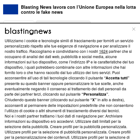
Blasting News lavora con l’Unione Europea nella lotta
contro le fake news
ABOUT
LINEA EDITORIALE
Utilizziamo i cookie e tecnologie simili di tracciamento per fornirti un servizio
Questa sezione offre informazioni trasparenti su Blasting
personalizzato rispetto alle tue esigenze di navigazione e per analizzare il
nostro traffico. Raccogliamo e condividiamo con i nostri
1624
partner che si
News, sui nostri processi editoriali e su come ci impegniamo a
occupano di analisi dei dati web, pubblicità e social media, alcune
creare news di qualità. Inoltre, afferma la nostra aderenza a
informazioni sul tuo dispositivo, come l’indirizzo IP e le caratteristiche del tuo
‘Trust Project - News with Integrity’
Blasting News non è
dispositivo, i quali potrebbero combinarle con altre informazioni che hai
ancora membro del programma, ma ha richiesto di farne
fornito loro o che hanno raccolto dal tuo utilizzo dei loro servizi. Puoi
parte; Trust Project non ha ancora effettuato una verifica di
acconsentire all’uso di tali tecnologie cliccando il pulsante
“Accetta tutti”
conformità agli standard.
presente su questo banner oppure personalizzare le tue scelte, anche
eventualmente negando il consenso al trattamento dei dati personali da
parte dei partner terzi, cliccando sul pulsante
“Personalizza”
.
Su di noi
Chiudendo questo banner (cliccando sul pulsante
“X”
in alto a destra),
acconsenti al permanere delle impostazioni predefinite che non consentono
Team editoriale
l’utilizzo di cookie o altri strumenti di tracciamento diversi dai tecnici.
Noi e i nostri partner trattiamo i tuoi dati di navigazione per: Archiviare
Corporate
informazioni su dispositivo e/o accedervi. Utilizzare dati limitati per la
selezione della pubblicità. Creare profili per la pubblicità personalizzata.
Redazione
Utilizzare profili per la selezione di pubblicità personalizzata. Creare profili
per la personalizzazione dei contenuti. Utilizzare profili per la selezione di
Informativa Privacy