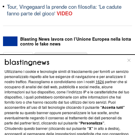
Tour, Vingegaard la prende con filosofia: 'Le cadute
fanno parte del gioco'
VIDEO
Blasting News lavora con l’Unione Europea nella lotta
contro le fake news
ABOUT
LINEA EDITORIALE
Utilizziamo i cookie e tecnologie simili di tracciamento per fornirti un servizio
Questa sezione offre informazioni trasparenti su Blasting
personalizzato rispetto alle tue esigenze di navigazione e per analizzare il
nostro traffico. Raccogliamo e condividiamo con i nostri
1624
partner che si
News, sui nostri processi editoriali e su come ci impegniamo a
occupano di analisi dei dati web, pubblicità e social media, alcune
creare news di qualità. Inoltre, afferma la nostra aderenza a
informazioni sul tuo dispositivo, come l’indirizzo IP e le caratteristiche del tuo
‘Trust Project - News with Integrity’
Blasting News non è
dispositivo, i quali potrebbero combinarle con altre informazioni che hai
ancora membro del programma, ma ha richiesto di farne
fornito loro o che hanno raccolto dal tuo utilizzo dei loro servizi. Puoi
parte; Trust Project non ha ancora effettuato una verifica di
acconsentire all’uso di tali tecnologie cliccando il pulsante
“Accetta tutti”
conformità agli standard.
presente su questo banner oppure personalizzare le tue scelte, anche
eventualmente negando il consenso al trattamento dei dati personali da
parte dei partner terzi, cliccando sul pulsante
“Personalizza”
.
Su di noi
Chiudendo questo banner (cliccando sul pulsante
“X”
in alto a destra),
acconsenti al permanere delle impostazioni predefinite che non consentono