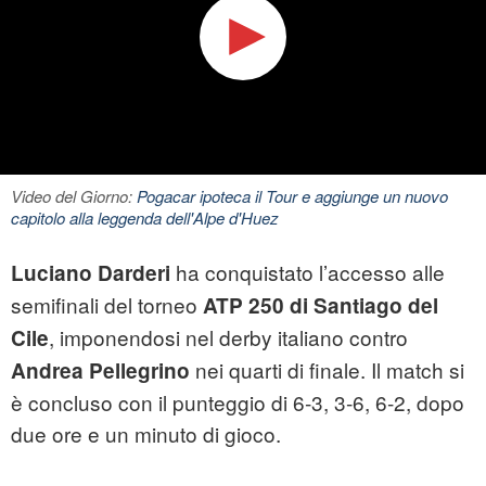
Video del Giorno:
Pogacar ipoteca il Tour e aggiunge un nuovo
capitolo alla leggenda dell'Alpe d'Huez
ha conquistato l’accesso alle
Luciano Darderi
semifinali del torneo
ATP 250 di Santiago del
, imponendosi nel derby italiano contro
Cile
nei quarti di finale. Il match si
Andrea Pellegrino
è concluso con il punteggio di 6‑3, 3‑6, 6‑2, dopo
due ore e un minuto di gioco.