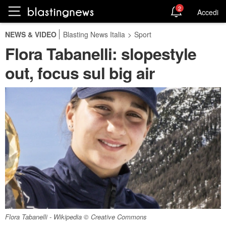
2
Accedi
NEWS & VIDEO
Blasting News Italia
>
Sport
Flora Tabanelli: slopestyle
out, focus sul big air
Flora Tabanelli - Wikipedia © Creative Commons