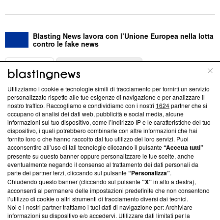
Blasting News lavora con l’Unione Europea nella lotta
contro le fake news
ABOUT
LINEA EDITORIALE
Utilizziamo i cookie e tecnologie simili di tracciamento per fornirti un servizio
Questa sezione offre informazioni trasparenti su Blasting
personalizzato rispetto alle tue esigenze di navigazione e per analizzare il
nostro traffico. Raccogliamo e condividiamo con i nostri
1624
partner che si
News, sui nostri processi editoriali e su come ci impegniamo a
occupano di analisi dei dati web, pubblicità e social media, alcune
creare news di qualità. Inoltre, afferma la nostra aderenza a
informazioni sul tuo dispositivo, come l’indirizzo IP e le caratteristiche del tuo
‘Trust Project - News with Integrity’
Blasting News non è
dispositivo, i quali potrebbero combinarle con altre informazioni che hai
ancora membro del programma, ma ha richiesto di farne
fornito loro o che hanno raccolto dal tuo utilizzo dei loro servizi. Puoi
parte; Trust Project non ha ancora effettuato una verifica di
acconsentire all’uso di tali tecnologie cliccando il pulsante
“Accetta tutti”
conformità agli standard.
presente su questo banner oppure personalizzare le tue scelte, anche
eventualmente negando il consenso al trattamento dei dati personali da
parte dei partner terzi, cliccando sul pulsante
“Personalizza”
.
Su di noi
Chiudendo questo banner (cliccando sul pulsante
“X”
in alto a destra),
acconsenti al permanere delle impostazioni predefinite che non consentono
Team editoriale
l’utilizzo di cookie o altri strumenti di tracciamento diversi dai tecnici.
Noi e i nostri partner trattiamo i tuoi dati di navigazione per: Archiviare
Corporate
informazioni su dispositivo e/o accedervi. Utilizzare dati limitati per la