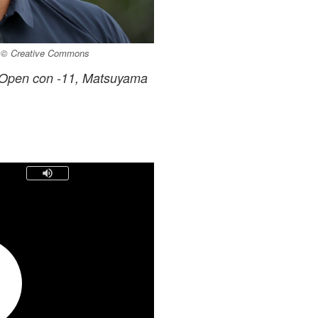
e © Creative Commons
x Open con -11, Matsuyama