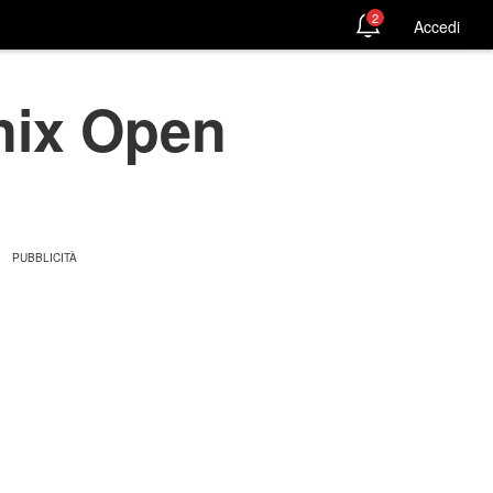
2
Accedi
enix Open