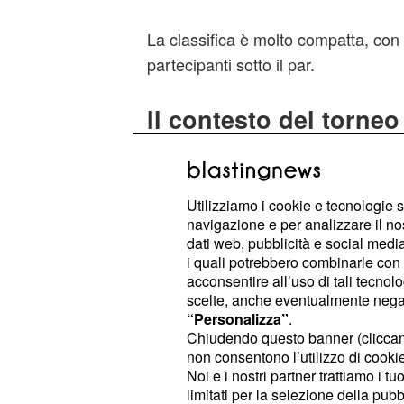
La classifica è molto compatta, con
partecipanti sotto il par.
Il contesto del torneo
Il WM Phoenix Open, con un montepr
dollari, è un appuntamento consoli
nel 1932 con il nome di Arizona Ope
Utilizziamo i cookie e tecnologie s
navigazione e per analizzare il no
ha ancora definito il taglio, poiché 
dati web, pubblicità e social media,
ancora completare le ultime buche.
i quali potrebbero combinarle con a
acconsentire all’uso di tali tecnol
Il percorso è un par 71. Tra i protago
scelte, anche eventualmente negand
“Personalizza”
.
troviamo anche il danese Nicolai Ho
Chiudendo questo banner (clicca
Stephan Jaeger, l’australiano Lee M
non consentono l’utilizzo di cookie 
americani, tutti a −6.
Scottie Scheff
Noi e i nostri partner trattiamo i t
limitati per la selezione della pubb
mondo, ha risalito la classifica con