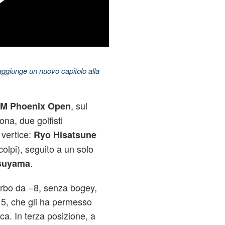
aggiunge un nuovo capitolo alla
, sul
M Phoenix Open
na, due golfisti
 vertice:
Ryo Hisatsune
colpi), seguito a un solo
.
tsuyama
rbo da −8, senza bogey,
15, che gli ha permesso
ca. In terza posizione, a