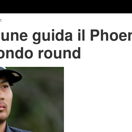
t
sune guida il Pho
condo round