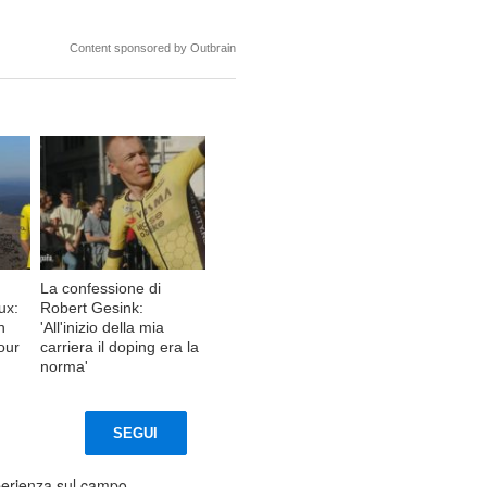
Content sponsored by Outbrain
La confessione di
ux:
Robert Gesink:
n
'All'inizio della mia
Tour
carriera il doping era la
norma'
SEGUI
sperienza sul campo,