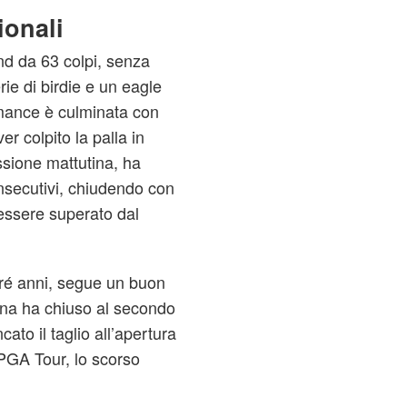
ionali
nd da 63 colpi, senza
rie di birdie e un eagle
rmance è culminata con
er colpito la palla in
sione mattutina, ha
nsecutivi, chiudendo con
essere superato dal
tré anni, segue un buon
mana ha chiuso al secondo
to il taglio all’apertura
 PGA Tour, lo scorso