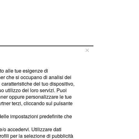
tto alle tue esigenze di
er che si occupano di analisi dei
caratteristiche del tuo dispositivo,
 utilizzo dei loro servizi. Puoi
ner oppure personalizzare le tue
tner terzi, cliccando sul pulsante
delle impostazioni predefinite che
e/o accedervi. Utilizzare dati
rofili per la selezione di pubblicità