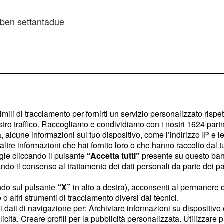
 ben settantadue
emi di 9,6 milioni di
dato del PGA Tour, nato
n. Il secondo giro non
imili di tracciamento per fornirti un servizio personalizzato rispe
stro traffico. Raccogliamo e condividiamo con i nostri
1624
partn
alcuni giocatori devono
 alcune informazioni sul tuo dispositivo, come l’indirizzo IP e le 
ltre informazioni che hai fornito loro o che hanno raccolto dal tuo
ogie cliccando il pulsante
“Accetta tutti”
presente su questo ban
nisti della top ten
o il consenso al trattamento dei dati personali da parte dei par
jgaard, il tedesco
ndo sul pulsante
“X”
in alto a destra), acconsenti al permanere 
in Woo e diversi
o altri strumenti di tracciamento diversi dai tecnici.
, numero uno del
ler
uoi dati di navigazione per: Archiviare informazioni su dispositivo 
licità. Creare profili per la pubblicità personalizzata. Utilizzare p
 un round da −6, senza