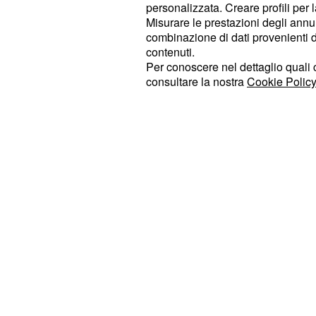
personalizzata. Creare profili per 
bogey, portandosi in trentasettesim
Misurare le prestazioni degli annun
Schauffele si è salvato con −1, a un
combinazione di dati provenienti da 
contenuti.
taglio.
Per conoscere nel dettaglio quali c
consultare la nostra
Cookie Policy