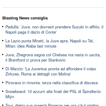
Blasting News consiglia
Pedullà: 'Juve, non dovresti prendere Suzuki in affitto, il
Napoli paga il dazio di Conte'
La Lazio punta Miretti, la Juve apre, Napoli su Tel,
Milan: idea Alaba last minute
Juve, Zhegrova segna col Chelsea ma resta in uscita,
il Brentford ci prova per Stankovic
Di Marzio: 'La Juventus pronta ad affondare il colpo
Zirkzee, Roma ai dettagli con Molina'
Pirovano in rimonta: terza nella classifica di discesa
Snowboard: 10 azzurri alle finali del PSL di Špindlerův
Mlýn
Tour, dietro sua maestà Pogacar per ora c'è il miglior