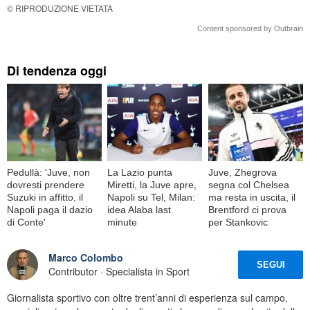
© RIPRODUZIONE VIETATA
Content sponsored by Outbrain
Di tendenza oggi
Pedullà: 'Juve, non
La Lazio punta
Juve, Zhegrova
dovresti prendere
Miretti, la Juve apre,
segna col Chelsea
Suzuki in affitto, il
Napoli su Tel, Milan:
ma resta in uscita, il
Napoli paga il dazio
idea Alaba last
Brentford ci prova
di Conte'
minute
per Stankovic
Marco Colombo
SEGUI
Contributor · Specialista in Sport
Giornalista sportivo con oltre trent’anni di esperienza sul campo,