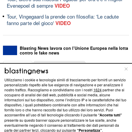
Evenepoel di sempre
VIDEO
Tour, Vingegaard la prende con filosofia: 'Le cadute
fanno parte del gioco'
VIDEO
Blasting News lavora con l’Unione Europea nella lotta
contro le fake news
ABOUT
LINEA EDITORIALE
Utilizziamo i cookie e tecnologie simili di tracciamento per fornirti un servizio
Questa sezione offre informazioni trasparenti su Blasting
personalizzato rispetto alle tue esigenze di navigazione e per analizzare il
nostro traffico. Raccogliamo e condividiamo con i nostri
1624
partner che si
News, sui nostri processi editoriali e su come ci impegniamo a
occupano di analisi dei dati web, pubblicità e social media, alcune
creare news di qualità. Inoltre, afferma la nostra aderenza a
informazioni sul tuo dispositivo, come l’indirizzo IP e le caratteristiche del tuo
‘Trust Project - News with Integrity’
Blasting News non è
dispositivo, i quali potrebbero combinarle con altre informazioni che hai
ancora membro del programma, ma ha richiesto di farne
fornito loro o che hanno raccolto dal tuo utilizzo dei loro servizi. Puoi
parte; Trust Project non ha ancora effettuato una verifica di
acconsentire all’uso di tali tecnologie cliccando il pulsante
“Accetta tutti”
conformità agli standard.
presente su questo banner oppure personalizzare le tue scelte, anche
eventualmente negando il consenso al trattamento dei dati personali da
parte dei partner terzi, cliccando sul pulsante
“Personalizza”
.
Su di noi