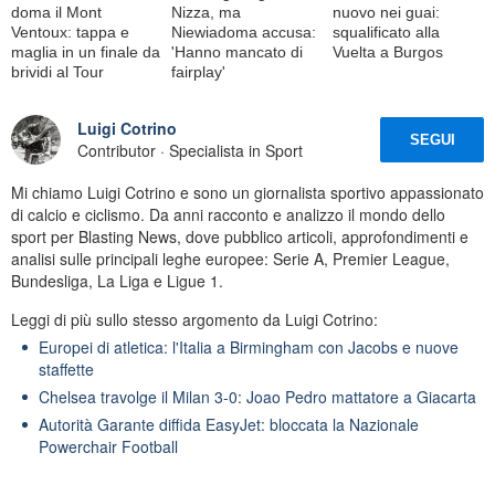
doma il Mont
Nizza, ma
nuovo nei guai:
Ventoux: tappa e
Niewiadoma accusa:
squalificato alla
maglia in un finale da
'Hanno mancato di
Vuelta a Burgos
brividi al Tour
fairplay'
Luigi Cotrino
SEGUI
Contributor · Specialista in Sport
Mi chiamo Luigi Cotrino e sono un giornalista sportivo appassionato
di calcio e ciclismo. Da anni racconto e analizzo il mondo dello
sport per Blasting News, dove pubblico articoli, approfondimenti e
analisi sulle principali leghe europee: Serie A, Premier League,
Bundesliga, La Liga e Ligue 1.
Leggi di più sullo stesso argomento da Luigi Cotrino:
Europei di atletica: l'Italia a Birmingham con Jacobs e nuove
staffette
Chelsea travolge il Milan 3-0: Joao Pedro mattatore a Giacarta
Autorità Garante diffida EasyJet: bloccata la Nazionale
Powerchair Football