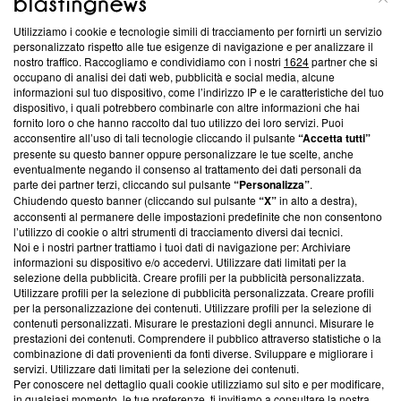
Utilizziamo i cookie e tecnologie simili di tracciamento per fornirti un servizio
Questa sezione offre informazioni trasparenti su Blasting
personalizzato rispetto alle tue esigenze di navigazione e per analizzare il
nostro traffico. Raccogliamo e condividiamo con i nostri
1624
partner che si
News, sui nostri processi editoriali e su come ci impegniamo a
occupano di analisi dei dati web, pubblicità e social media, alcune
creare news di qualità. Inoltre, afferma la nostra aderenza a
informazioni sul tuo dispositivo, come l’indirizzo IP e le caratteristiche del tuo
‘Trust Project - News with Integrity’
Blasting News non è
dispositivo, i quali potrebbero combinarle con altre informazioni che hai
ancora membro del programma, ma ha richiesto di farne
fornito loro o che hanno raccolto dal tuo utilizzo dei loro servizi. Puoi
parte; Trust Project non ha ancora effettuato una verifica di
acconsentire all’uso di tali tecnologie cliccando il pulsante
“Accetta tutti”
conformità agli standard.
presente su questo banner oppure personalizzare le tue scelte, anche
eventualmente negando il consenso al trattamento dei dati personali da
parte dei partner terzi, cliccando sul pulsante
“Personalizza”
.
Su di noi
Chiudendo questo banner (cliccando sul pulsante
“X”
in alto a destra),
acconsenti al permanere delle impostazioni predefinite che non consentono
Team editoriale
l’utilizzo di cookie o altri strumenti di tracciamento diversi dai tecnici.
Noi e i nostri partner trattiamo i tuoi dati di navigazione per: Archiviare
Corporate
informazioni su dispositivo e/o accedervi. Utilizzare dati limitati per la
selezione della pubblicità. Creare profili per la pubblicità personalizzata.
Redazione
Utilizzare profili per la selezione di pubblicità personalizzata. Creare profili
per la personalizzazione dei contenuti. Utilizzare profili per la selezione di
Informativa Privacy
contenuti personalizzati. Misurare le prestazioni degli annunci. Misurare le
prestazioni dei contenuti. Comprendere il pubblico attraverso statistiche o la
Cookie Policy
combinazione di dati provenienti da fonti diverse. Sviluppare e migliorare i
servizi. Utilizzare dati limitati per la selezione dei contenuti.
Blasting SA, IDI CHE-247.845.224, Via Carlo Frasca, 3 - 6900
Per conoscere nel dettaglio quali cookie utilizziamo sul sito e per modificare,
Lugano (Svizzera) Tel:
+39 0690258937
in qualsiasi momento, le tue preferenze, ti invitiamo a consultare la nostra