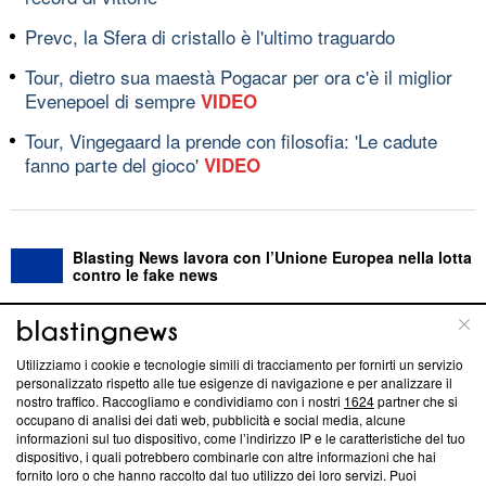
Prevc, la Sfera di cristallo è l'ultimo traguardo
Tour, dietro sua maestà Pogacar per ora c'è il miglior
Evenepoel di sempre
VIDEO
Tour, Vingegaard la prende con filosofia: 'Le cadute
fanno parte del gioco'
VIDEO
Blasting News lavora con l’Unione Europea nella lotta
contro le fake news
ABOUT
LINEA EDITORIALE
Utilizziamo i cookie e tecnologie simili di tracciamento per fornirti un servizio
personalizzato rispetto alle tue esigenze di navigazione e per analizzare il
Questa sezione offre informazioni trasparenti su Blasting
nostro traffico. Raccogliamo e condividiamo con i nostri
1624
partner che si
News, sui nostri processi editoriali e su come ci impegniamo a
occupano di analisi dei dati web, pubblicità e social media, alcune
creare news di qualità. Inoltre, afferma la nostra aderenza a
informazioni sul tuo dispositivo, come l’indirizzo IP e le caratteristiche del tuo
‘Trust Project - News with Integrity’
Blasting News non è
dispositivo, i quali potrebbero combinarle con altre informazioni che hai
fornito loro o che hanno raccolto dal tuo utilizzo dei loro servizi. Puoi
ancora membro del programma, ma ha richiesto di farne