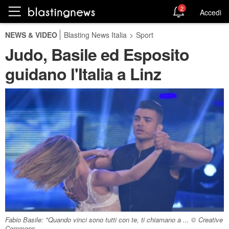
2
Accedi
NEWS & VIDEO
Blasting News Italia
>
Sport
Judo, Basile ed Esposito
guidano l'Italia a Linz
Fabio Basile: "Quando vinci sono tutti con te, ti chiamano a ... © Creative
Commons