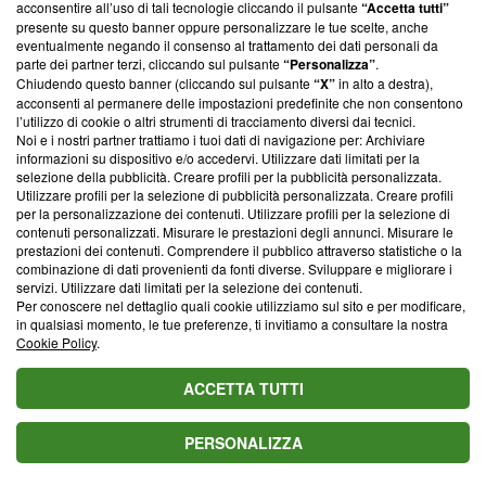
acconsentire all’uso di tali tecnologie cliccando il pulsante
“Accetta tutti”
parte; Trust Project non ha ancora effettuato una verifica di
presente su questo banner oppure personalizzare le tue scelte, anche
conformità agli standard.
eventualmente negando il consenso al trattamento dei dati personali da
parte dei partner terzi, cliccando sul pulsante
“Personalizza”
.
Su di noi
Chiudendo questo banner (cliccando sul pulsante
“X”
in alto a destra),
acconsenti al permanere delle impostazioni predefinite che non consentono
Team editoriale
l’utilizzo di cookie o altri strumenti di tracciamento diversi dai tecnici.
Noi e i nostri partner trattiamo i tuoi dati di navigazione per: Archiviare
Corporate
informazioni su dispositivo e/o accedervi. Utilizzare dati limitati per la
selezione della pubblicità. Creare profili per la pubblicità personalizzata.
Redazione
Utilizzare profili per la selezione di pubblicità personalizzata. Creare profili
per la personalizzazione dei contenuti. Utilizzare profili per la selezione di
Informativa Privacy
contenuti personalizzati. Misurare le prestazioni degli annunci. Misurare le
prestazioni dei contenuti. Comprendere il pubblico attraverso statistiche o la
Cookie Policy
combinazione di dati provenienti da fonti diverse. Sviluppare e migliorare i
servizi. Utilizzare dati limitati per la selezione dei contenuti.
Per conoscere nel dettaglio quali cookie utilizziamo sul sito e per modificare,
Blasting SA, IDI CHE-247.845.224, Via Carlo Frasca, 3 - 6900
in qualsiasi momento, le tue preferenze, ti invitiamo a consultare la nostra
Lugano (Svizzera) Tel:
+39 0690258937
Cookie Policy
.
© 2026 Blasting News
ACCETTA TUTTI
PERSONALIZZA