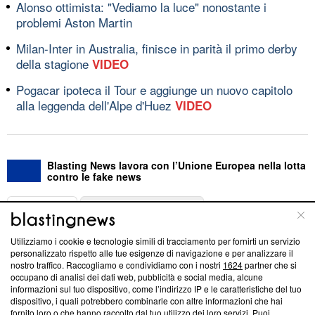
Alonso ottimista: "Vediamo la luce" nonostante i
problemi Aston Martin
Milan-Inter in Australia, finisce in parità il primo derby
della stagione
VIDEO
Pogacar ipoteca il Tour e aggiunge un nuovo capitolo
alla leggenda dell'Alpe d'Huez
VIDEO
Blasting News lavora con l’Unione Europea nella lotta
contro le fake news
ABOUT
LINEA EDITORIALE
Utilizziamo i cookie e tecnologie simili di tracciamento per fornirti un servizio
Questa sezione offre informazioni trasparenti su Blasting
personalizzato rispetto alle tue esigenze di navigazione e per analizzare il
nostro traffico. Raccogliamo e condividiamo con i nostri
1624
partner che si
News, sui nostri processi editoriali e su come ci impegniamo a
occupano di analisi dei dati web, pubblicità e social media, alcune
creare news di qualità. Inoltre, afferma la nostra aderenza a
informazioni sul tuo dispositivo, come l’indirizzo IP e le caratteristiche del tuo
‘Trust Project - News with Integrity’
Blasting News non è
dispositivo, i quali potrebbero combinarle con altre informazioni che hai
ancora membro del programma, ma ha richiesto di farne
fornito loro o che hanno raccolto dal tuo utilizzo dei loro servizi. Puoi