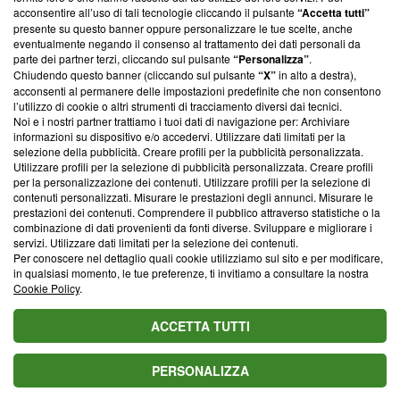
parte; Trust Project non ha ancora effettuato una verifica di
acconsentire all’uso di tali tecnologie cliccando il pulsante
“Accetta tutti”
conformità agli standard.
presente su questo banner oppure personalizzare le tue scelte, anche
eventualmente negando il consenso al trattamento dei dati personali da
parte dei partner terzi, cliccando sul pulsante
“Personalizza”
.
Su di noi
Chiudendo questo banner (cliccando sul pulsante
“X”
in alto a destra),
acconsenti al permanere delle impostazioni predefinite che non consentono
Team editoriale
l’utilizzo di cookie o altri strumenti di tracciamento diversi dai tecnici.
Noi e i nostri partner trattiamo i tuoi dati di navigazione per: Archiviare
Corporate
informazioni su dispositivo e/o accedervi. Utilizzare dati limitati per la
selezione della pubblicità. Creare profili per la pubblicità personalizzata.
Redazione
Utilizzare profili per la selezione di pubblicità personalizzata. Creare profili
per la personalizzazione dei contenuti. Utilizzare profili per la selezione di
Informativa Privacy
contenuti personalizzati. Misurare le prestazioni degli annunci. Misurare le
prestazioni dei contenuti. Comprendere il pubblico attraverso statistiche o la
Cookie Policy
combinazione di dati provenienti da fonti diverse. Sviluppare e migliorare i
servizi. Utilizzare dati limitati per la selezione dei contenuti.
Blasting SA, IDI CHE-247.845.224, Via Carlo Frasca, 3 - 6900
Per conoscere nel dettaglio quali cookie utilizziamo sul sito e per modificare,
Lugano (Svizzera) Tel:
+39 0690258937
in qualsiasi momento, le tue preferenze, ti invitiamo a consultare la nostra
Cookie Policy
.
© 2026 Blasting News
ACCETTA TUTTI
PERSONALIZZA