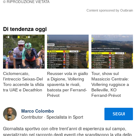
© RIPRODUZIONE VIETATA
Content sponsored by Outbrain
Di tendenza oggi
Ciclomercato,
Reusser vola in giallo
Tour, show sul
l'intreccio Seixas-Del
a Digione, Vollering
Massiccio Centrale:
Toro accende la sfida
spaventa le rivali,
Vollering ruggisce a
tra UAE e Decathlon
batosta per Ferrand-
Belleville, KO
Prévot
Ferrand-Prévot
Marco Colombo
SEGUI
Contributor · Specialista in Sport
Giornalista sportivo con oltre trent’anni di esperienza sul campo,
specializzato nel racconto degli eventi che scandiscono la vita dello