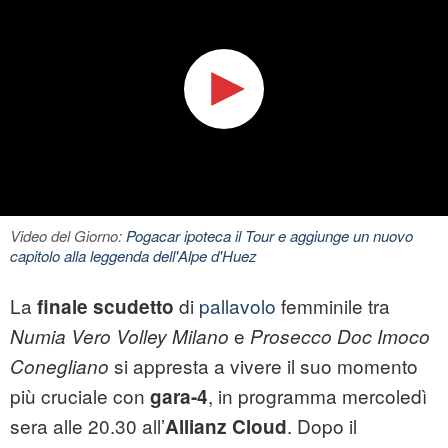
Video del Giorno:
Pogacar ipoteca il Tour e aggiunge un nuovo
capitolo alla leggenda dell'Alpe d'Huez
La
di
pallavolo
femminile tra
finale scudetto
e
Numia Vero Volley Milano
Prosecco Doc Imoco
si appresta a vivere il suo momento
Conegliano
più cruciale con
, in programma mercoledì
gara-4
sera alle 20.30 all’
. Dopo il
Allianz Cloud