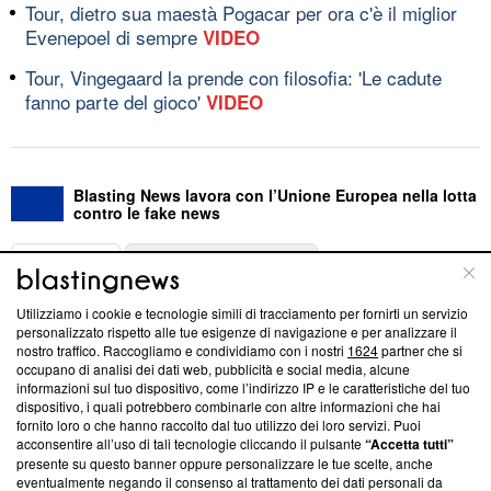
Tour, dietro sua maestà Pogacar per ora c'è il miglior
Evenepoel di sempre
VIDEO
Tour, Vingegaard la prende con filosofia: 'Le cadute
fanno parte del gioco'
VIDEO
Blasting News lavora con l’Unione Europea nella lotta
contro le fake news
ABOUT
LINEA EDITORIALE
Utilizziamo i cookie e tecnologie simili di tracciamento per fornirti un servizio
Questa sezione offre informazioni trasparenti su Blasting
personalizzato rispetto alle tue esigenze di navigazione e per analizzare il
nostro traffico. Raccogliamo e condividiamo con i nostri
1624
partner che si
News, sui nostri processi editoriali e su come ci impegniamo a
occupano di analisi dei dati web, pubblicità e social media, alcune
creare news di qualità. Inoltre, afferma la nostra aderenza a
informazioni sul tuo dispositivo, come l’indirizzo IP e le caratteristiche del tuo
‘Trust Project - News with Integrity’
Blasting News non è
dispositivo, i quali potrebbero combinarle con altre informazioni che hai
ancora membro del programma, ma ha richiesto di farne
fornito loro o che hanno raccolto dal tuo utilizzo dei loro servizi. Puoi
parte; Trust Project non ha ancora effettuato una verifica di
acconsentire all’uso di tali tecnologie cliccando il pulsante
“Accetta tutti”
conformità agli standard.
presente su questo banner oppure personalizzare le tue scelte, anche
eventualmente negando il consenso al trattamento dei dati personali da