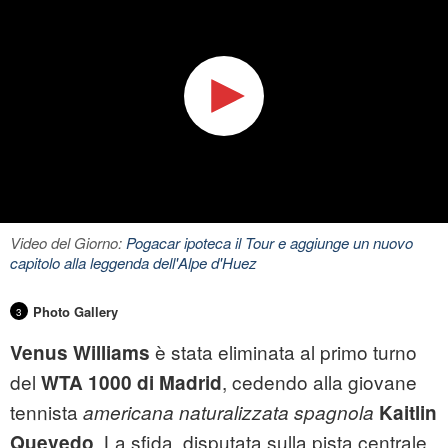
Video del Giorno:
Pogacar ipoteca il Tour e aggiunge un nuovo
capitolo alla leggenda dell'Alpe d'Huez
Photo Gallery
3
è stata eliminata al primo turno
Venus Williams
del
, cedendo alla giovane
WTA 1000 di Madrid
tennista
americana naturalizzata spagnola
Kaitlin
. La sfida, disputata sulla pista centrale
Quevedo