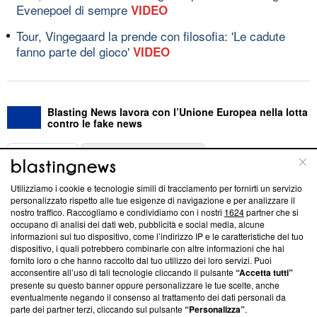
Evenepoel di sempre
VIDEO
Tour, Vingegaard la prende con filosofia: 'Le cadute
fanno parte del gioco'
VIDEO
Blasting News lavora con l’Unione Europea nella lotta
contro le fake news
ABOUT
LINEA EDITORIALE
Utilizziamo i cookie e tecnologie simili di tracciamento per fornirti un servizio
Questa sezione offre informazioni trasparenti su Blasting
personalizzato rispetto alle tue esigenze di navigazione e per analizzare il
nostro traffico. Raccogliamo e condividiamo con i nostri
1624
partner che si
News, sui nostri processi editoriali e su come ci impegniamo a
occupano di analisi dei dati web, pubblicità e social media, alcune
creare news di qualità. Inoltre, afferma la nostra aderenza a
informazioni sul tuo dispositivo, come l’indirizzo IP e le caratteristiche del tuo
‘Trust Project - News with Integrity’
Blasting News non è
dispositivo, i quali potrebbero combinarle con altre informazioni che hai
ancora membro del programma, ma ha richiesto di farne
fornito loro o che hanno raccolto dal tuo utilizzo dei loro servizi. Puoi
parte; Trust Project non ha ancora effettuato una verifica di
acconsentire all’uso di tali tecnologie cliccando il pulsante
“Accetta tutti”
conformità agli standard.
presente su questo banner oppure personalizzare le tue scelte, anche
eventualmente negando il consenso al trattamento dei dati personali da
parte dei partner terzi, cliccando sul pulsante
“Personalizza”
.
Su di noi