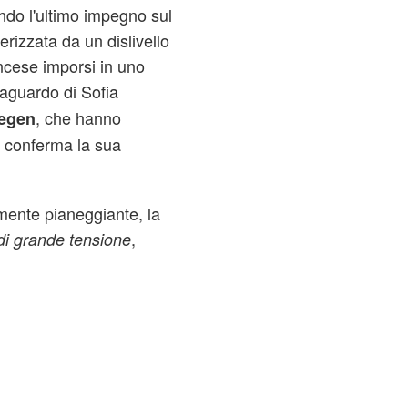
ndo l'ultimo impegno sul
terizzata da un dislivello
rancese imporsi in uno
raguardo di Sofia
, che hanno
egen
e conferma la sua
mente pianeggiante, la
,
i grande tensione