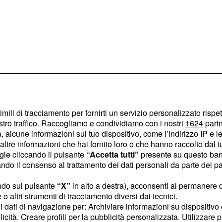
imili di tracciamento per fornirti un servizio personalizzato rispe
lungo inseguimento per
stro traffico. Raccogliamo e condividiamo con i nostri
1624
partn
neutralizzazione è
 alcune informazioni sul tuo dispositivo, come l’indirizzo IP e le 
ltre informazioni che hai fornito loro o che hanno raccolto dal tuo
lometro. Questo ha reso
ogie cliccando il pulsante
“Accetta tutti”
presente su questo ban
tuto e imprevedibile.
o il consenso al trattamento dei dati personali da parte dei par
à tattica, capitalizzando
ndo sul pulsante
“X”
in alto a destra), acconsenti al permanere 
 Milan, che aveva
o altri strumenti di tracciamento diversi dai tecnici.
icipo. Groenewegen, pur
uoi dati di navigazione per: Archiviare informazioni su dispositivo 
ovare lo spunto per
licità. Creare profili per la pubblicità personalizzata. Utilizzare p