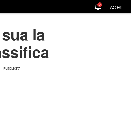
2
Accedi
 sua la
assifica