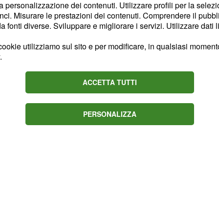
la personalizzazione dei contenuti. Utilizzare profili per la selez
ci. Misurare le prestazioni dei contenuti. Comprendere il pubblic
fonti diverse. Sviluppare e migliorare i servizi. Utilizzare dati l
lida la maglia
ookie utilizziamo sul sito e per modificare, in qualsiasi momento,
.
,
Guillermo Silva
ACCETTA TUTTI
stana, ha saputo
ne di questa impegnativa
PERSONALIZZA