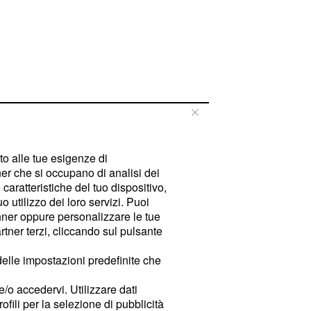
tto alle tue esigenze di
er che si occupano di analisi dei
caratteristiche del tuo dispositivo,
 utilizzo dei loro servizi. Puoi
ner oppure personalizzare le tue
tner terzi, cliccando sul pulsante
delle impostazioni predefinite che
e/o accedervi. Utilizzare dati
rofili per la selezione di pubblicità