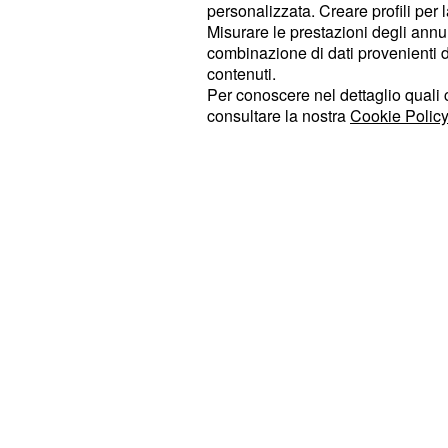
personalizzata. Creare profili per 
rimontare negli ultimi decisivi metri.
Misurare le prestazioni degli annun
combinazione di dati provenienti da 
Guillermo Silva conso
contenuti.
Per conoscere nel dettaglio quali c
rosa
consultare la nostra
Cookie Policy
Sul fronte della classifica generale,
portacolori uruguaiano della Xds A
conservare la
al termi
maglia rosa
frazione.