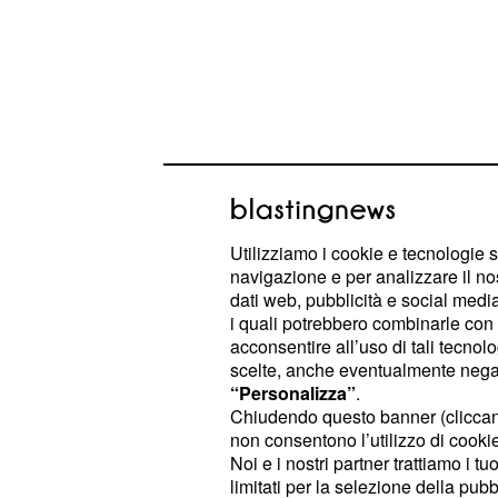
Utilizziamo i cookie e tecnologie s
Il gruppo ha dovuto ingaggiare un 
navigazione e per analizzare il no
riassorbire una fuga audace, la cui 
dati web, pubblicità e social media,
i quali potrebbero combinarle con a
avvenuta solamente nell'ultimo chi
acconsentire all’uso di tali tecnol
lo
estremamente combat
sprint finale
scelte, anche eventualmente negand
Magnier ha dimostrato grande lucidit
“Personalizza”
.
Chiudendo questo banner (clicca
al meglio la situazione e superando
non consentono l’utilizzo di cookie 
lanciato lo sprint con un certo ant
Noi e i nostri partner trattiamo i t
ben posizionato, non è riuscito a tr
limitati per la selezione della pubb