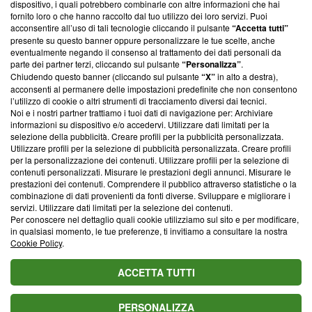
dispositivo, i quali potrebbero combinarle con altre informazioni che hai
ancora membro del programma, ma ha richiesto di farne
fornito loro o che hanno raccolto dal tuo utilizzo dei loro servizi. Puoi
parte; Trust Project non ha ancora effettuato una verifica di
acconsentire all’uso di tali tecnologie cliccando il pulsante
“Accetta tutti”
conformità agli standard.
presente su questo banner oppure personalizzare le tue scelte, anche
eventualmente negando il consenso al trattamento dei dati personali da
parte dei partner terzi, cliccando sul pulsante
“Personalizza”
.
Su di noi
Chiudendo questo banner (cliccando sul pulsante
“X”
in alto a destra),
acconsenti al permanere delle impostazioni predefinite che non consentono
Team editoriale
l’utilizzo di cookie o altri strumenti di tracciamento diversi dai tecnici.
Noi e i nostri partner trattiamo i tuoi dati di navigazione per: Archiviare
Corporate
informazioni su dispositivo e/o accedervi. Utilizzare dati limitati per la
selezione della pubblicità. Creare profili per la pubblicità personalizzata.
Redazione
Utilizzare profili per la selezione di pubblicità personalizzata. Creare profili
per la personalizzazione dei contenuti. Utilizzare profili per la selezione di
Informativa Privacy
contenuti personalizzati. Misurare le prestazioni degli annunci. Misurare le
prestazioni dei contenuti. Comprendere il pubblico attraverso statistiche o la
Cookie Policy
combinazione di dati provenienti da fonti diverse. Sviluppare e migliorare i
servizi. Utilizzare dati limitati per la selezione dei contenuti.
Blasting SA, IDI CHE-247.845.224, Via Carlo Frasca, 3 - 6900
Per conoscere nel dettaglio quali cookie utilizziamo sul sito e per modificare,
Lugano (Svizzera) Tel:
+39 0690258937
in qualsiasi momento, le tue preferenze, ti invitiamo a consultare la nostra
Cookie Policy
.
© 2026 Blasting News
ACCETTA TUTTI
PERSONALIZZA