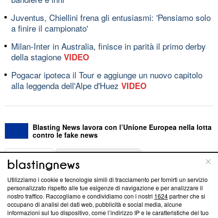
Juventus, Chiellini frena gli entusiasmi: 'Pensiamo solo
a finire il campionato'
Milan-Inter in Australia, finisce in parità il primo derby
della stagione
VIDEO
Pogacar ipoteca il Tour e aggiunge un nuovo capitolo
alla leggenda dell'Alpe d'Huez
VIDEO
Blasting News lavora con l’Unione Europea nella lotta
contro le fake news
ABOUT
LINEA EDITORIALE
Utilizziamo i cookie e tecnologie simili di tracciamento per fornirti un servizio
Questa sezione offre informazioni trasparenti su Blasting
personalizzato rispetto alle tue esigenze di navigazione e per analizzare il
nostro traffico. Raccogliamo e condividiamo con i nostri
1624
partner che si
News, sui nostri processi editoriali e su come ci impegniamo a
occupano di analisi dei dati web, pubblicità e social media, alcune
creare news di qualità. Inoltre, afferma la nostra aderenza a
informazioni sul tuo dispositivo, come l’indirizzo IP e le caratteristiche del tuo
‘Trust Project - News with Integrity’
Blasting News non è