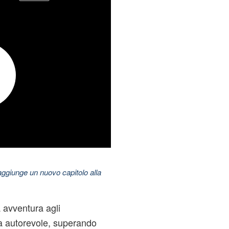
aggiunge un nuovo capitolo alla
 avventura agli
ia autorevole, superando