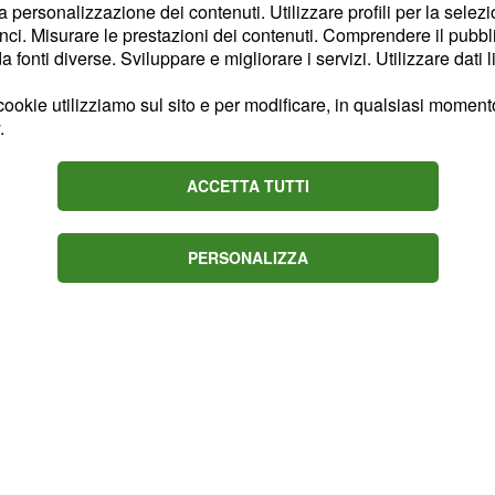
la personalizzazione dei contenuti. Utilizzare profili per la selez
ci. Misurare le prestazioni dei contenuti. Comprendere il pubblic
ondiviso la sua
fonti diverse. Sviluppare e migliorare i servizi. Utilizzare dati l
apitale: "È una sensazione
 primo match la cosa più
ookie utilizziamo sul sito e per modificare, in qualsiasi momento,
.
llo arriverà giorno dopo
qui, è sempre stato un
ACCETTA TUTTI
uando torno, rifletto
ono cambiare in un anno.
PERSONALIZZA