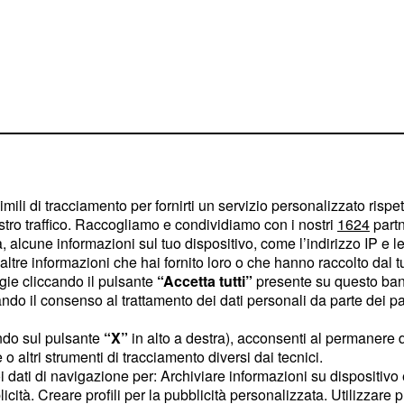
imili di tracciamento per fornirti un servizio personalizzato rispe
bito strappato il
stro traffico. Raccogliamo e condividiamo con i nostri
1624
partn
vantaggio fino alla
 alcune informazioni sul tuo dispositivo, come l’indirizzo IP e le 
ltre informazioni che hai fornito loro o che hanno raccolto dal tuo
zioni del gioco per
ogie cliccando il pulsante
“Accetta tutti”
presente su questo ban
la concentrazione di
o il consenso al trattamento dei dati personali da parte dei par
ndo sul pulsante
“X”
in alto a destra), acconsenti al permanere 
o altri strumenti di tracciamento diversi dai tecnici.
te e un sogno
uoi dati di navigazione per: Archiviare informazioni su dispositivo 
licità. Creare profili per la pubblicità personalizzata. Utilizzare p