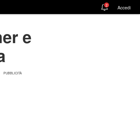
2
Accedi
ner e
a