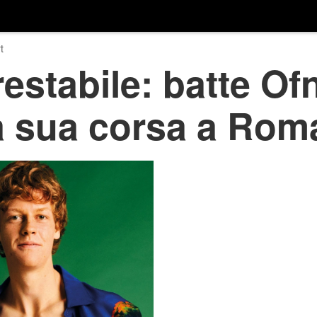
t
restabile: batte Of
a sua corsa a Rom