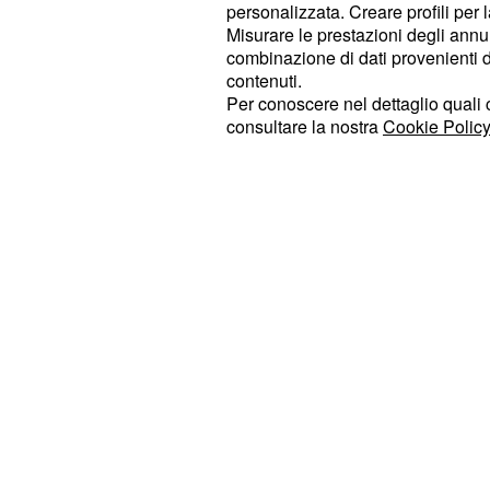
personalizzata. Creare profili per 
Misurare le prestazioni degli annun
Al termine dell'incontro, Sinner ha c
combinazione di dati provenienti da 
soddisfazione per il ritorno nella c
contenuti.
incredibile essere di nuovo qui. Nel
Per conoscere nel dettaglio quali c
consultare la nostra
Cookie Policy
importante è non perdere, poi il live
giorno. Sono molto felice di essere 
torneo speciale per me. Ogni anno, q
sull'anno passato. Tante cose poss