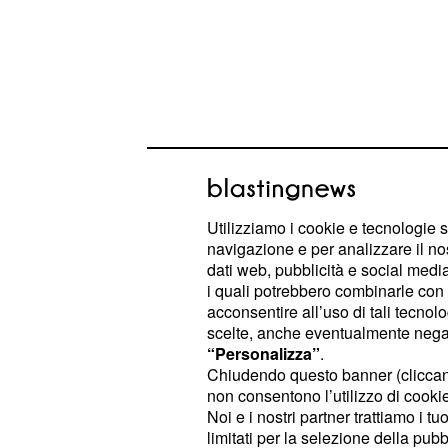
Utilizziamo i cookie e tecnologie s
Nel secondo parziale, l'azzurro ha su
navigazione e per analizzare il no
servizio a Ofner, mantenendo poi il 
dati web, pubblicità e social media,
i quali potrebbero combinarle con a
conclusione. Nonostante due interru
acconsentire all’uso di tali tecnol
emergenze mediche tra il pubblico, 
scelte, anche eventualmente negand
Sinner è rimasta immutata.
“Personalizza”
.
Chiudendo questo banner (clicca
non consentono l’utilizzo di cookie 
Un esordio convincen
Noi e i nostri partner trattiamo i t
limitati per la selezione della pubb
da coltivare