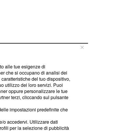
tto alle tue esigenze di
er che si occupano di analisi dei
caratteristiche del tuo dispositivo,
 utilizzo dei loro servizi. Puoi
ner oppure personalizzare le tue
tner terzi, cliccando sul pulsante
delle impostazioni predefinite che
e/o accedervi. Utilizzare dati
rofili per la selezione di pubblicità