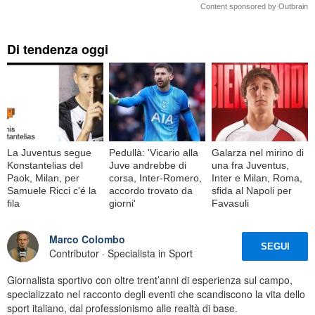
Content sponsored by Outbrain
Di tendenza oggi
La Juventus segue
Pedullà: 'Vicario alla
Galarza nel mirino di
Konstantelias del
Juve andrebbe di
una fra Juventus,
Paok, Milan, per
corsa, Inter-Romero,
Inter e Milan, Roma,
Samuele Ricci c'é la
accordo trovato da
sfida al Napoli per
fila
giorni'
Favasuli
Marco Colombo
SEGUI
Contributor · Specialista in Sport
Giornalista sportivo con oltre trent’anni di esperienza sul campo,
specializzato nel racconto degli eventi che scandiscono la vita dello
sport italiano, dal professionismo alle realtà di base.