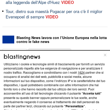
alla leggenda dell'Alpe d'Huez
VIDEO
Tour, dietro sua maestà Pogacar per ora c'è il miglior
Evenepoel di sempre
VIDEO
Blasting News lavora con l’Unione Europea nella lotta
contro le fake news
ABOUT
LINEA EDITORIALE
Utilizziamo i cookie e tecnologie simili di tracciamento per fornirti un servizio
Questa sezione offre informazioni trasparenti su Blasting
personalizzato rispetto alle tue esigenze di navigazione e per analizzare il
nostro traffico. Raccogliamo e condividiamo con i nostri
1624
partner che si
News, sui nostri processi editoriali e su come ci impegniamo a
occupano di analisi dei dati web, pubblicità e social media, alcune
creare news di qualità. Inoltre, afferma la nostra aderenza a
informazioni sul tuo dispositivo, come l’indirizzo IP e le caratteristiche del tuo
‘Trust Project - News with Integrity’
Blasting News non è
dispositivo, i quali potrebbero combinarle con altre informazioni che hai
ancora membro del programma, ma ha richiesto di farne
fornito loro o che hanno raccolto dal tuo utilizzo dei loro servizi. Puoi
parte; Trust Project non ha ancora effettuato una verifica di
acconsentire all’uso di tali tecnologie cliccando il pulsante
“Accetta tutti”
conformità agli standard.
presente su questo banner oppure personalizzare le tue scelte, anche
eventualmente negando il consenso al trattamento dei dati personali da
parte dei partner terzi, cliccando sul pulsante
“Personalizza”
.
Su di noi