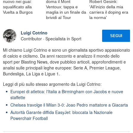
nuovo nei guai:
doma il Mont
Robert Gesink:
squalificato alla
Ventoux: tappa e
'All'inizio della mia
Vuelta a Burgos
maglia in un finale da
carriera il doping era
brividi al Tour
la norma'
Luigi Cotrino
SEGUI
Contributor · Specialista in Sport
Mi chiamo Luigi Cotrino e sono un giornalista sportivo appassionato
di calcio e ciclismo. Da anni racconto e analizzo il mondo dello
sport per Blasting News, dove pubblico articoli, approfondimenti e
analisi sulle principali leghe europee: Serie A, Premier League,
Bundesliga, La Liga e Ligue 1.
Leggi di più sullo stesso argomento da Luigi Cotrino:
Europei di atletica: l'Italia a Birmingham con Jacobs e nuove
staffette
Chelsea travolge il Milan 3-0: Joao Pedro mattatore a Giacarta
Autorità Garante diffida EasyJet: bloccata la Nazionale
Powerchair Football