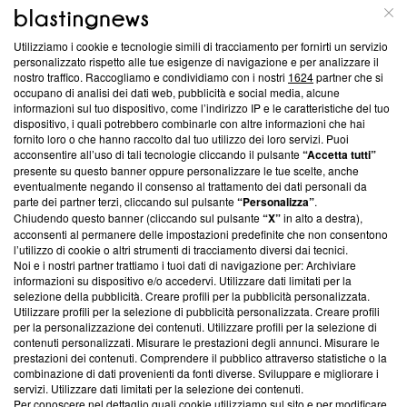
ABOUT
LINEA EDITORIALE
Utilizziamo i cookie e tecnologie simili di tracciamento per fornirti un servizio
Questa sezione offre informazioni trasparenti su Blasting
personalizzato rispetto alle tue esigenze di navigazione e per analizzare il
nostro traffico. Raccogliamo e condividiamo con i nostri
1624
partner che si
News, sui nostri processi editoriali e su come ci impegniamo a
occupano di analisi dei dati web, pubblicità e social media, alcune
creare news di qualità. Inoltre, afferma la nostra aderenza a
informazioni sul tuo dispositivo, come l’indirizzo IP e le caratteristiche del tuo
‘Trust Project - News with Integrity’
Blasting News non è
dispositivo, i quali potrebbero combinarle con altre informazioni che hai
ancora membro del programma, ma ha richiesto di farne
fornito loro o che hanno raccolto dal tuo utilizzo dei loro servizi. Puoi
parte; Trust Project non ha ancora effettuato una verifica di
acconsentire all’uso di tali tecnologie cliccando il pulsante
“Accetta tutti”
conformità agli standard.
presente su questo banner oppure personalizzare le tue scelte, anche
eventualmente negando il consenso al trattamento dei dati personali da
parte dei partner terzi, cliccando sul pulsante
“Personalizza”
.
Su di noi
Chiudendo questo banner (cliccando sul pulsante
“X”
in alto a destra),
acconsenti al permanere delle impostazioni predefinite che non consentono
Team editoriale
l’utilizzo di cookie o altri strumenti di tracciamento diversi dai tecnici.
Noi e i nostri partner trattiamo i tuoi dati di navigazione per: Archiviare
Corporate
informazioni su dispositivo e/o accedervi. Utilizzare dati limitati per la
selezione della pubblicità. Creare profili per la pubblicità personalizzata.
Redazione
Utilizzare profili per la selezione di pubblicità personalizzata. Creare profili
per la personalizzazione dei contenuti. Utilizzare profili per la selezione di
Informativa Privacy
contenuti personalizzati. Misurare le prestazioni degli annunci. Misurare le
prestazioni dei contenuti. Comprendere il pubblico attraverso statistiche o la
Cookie Policy
combinazione di dati provenienti da fonti diverse. Sviluppare e migliorare i
servizi. Utilizzare dati limitati per la selezione dei contenuti.
Blasting SA, IDI CHE-247.845.224, Via Carlo Frasca, 3 - 6900
Per conoscere nel dettaglio quali cookie utilizziamo sul sito e per modificare,