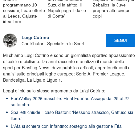
programmano 10
Suzuki in affitto, il
Zeballos, la Juve
cessioni, Leao offerto
Napoli paga il dazio
prepara altri cinque
al Leeds, Cajuste
di Conte'
colpi
idea Toro
Luigi Cotrino
SEGUI
Contributor · Specialista in Sport
Mi chiamo Luigi Cotrino e sono un giornalista sportivo appassionato
di calcio e ciclismo. Da anni racconto e analizzo il mondo dello
sport per Blasting News, dove pubblico articoli, approfondimenti e
analisi sulle principali leghe europee: Serie A, Premier League,
Bundesliga, La Liga e Ligue 1.
Leggi di più sullo stesso argomento da Luigi Cotrino:
EuroVolley 2026 maschile: Final Four ad Assago dal 25 al 27
settembre
Spalletti chiude il caso Bastoni: 'Nessuno strascico, Gattuso sia
libero'
L'Afa si schiera con Infantino: sostegno alla gestione Fifa