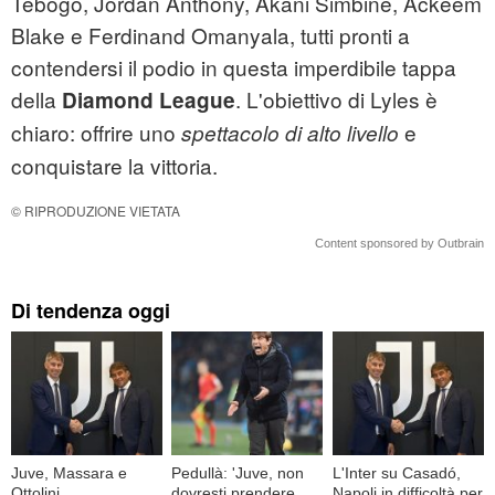
Tebogo, Jordan Anthony, Akani Simbine, Ackeem
Blake e Ferdinand Omanyala, tutti pronti a
contendersi il podio in questa imperdibile tappa
della
. L'obiettivo di Lyles è
Diamond League
chiaro: offrire uno
e
spettacolo di alto livello
conquistare la vittoria.
© RIPRODUZIONE VIETATA
Content sponsored by Outbrain
Di tendenza oggi
Juve, Massara e
Pedullà: 'Juve, non
L'Inter su Casadó,
Ottolini
dovresti prendere
Napoli in difficoltà per