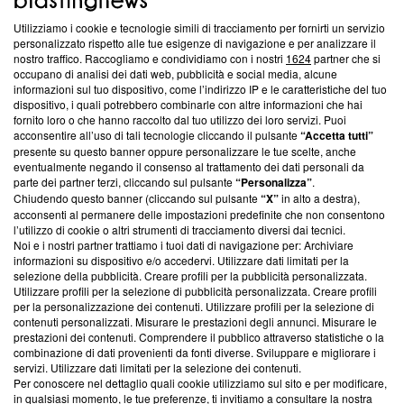
Utilizziamo i cookie e tecnologie simili di tracciamento per fornirti un servizio
personalizzato rispetto alle tue esigenze di navigazione e per analizzare il
Questa sezione offre informazioni trasparenti su Blasting
nostro traffico. Raccogliamo e condividiamo con i nostri
1624
partner che si
News, sui nostri processi editoriali e su come ci impegniamo a
occupano di analisi dei dati web, pubblicità e social media, alcune
creare news di qualità. Inoltre, afferma la nostra aderenza a
informazioni sul tuo dispositivo, come l’indirizzo IP e le caratteristiche del tuo
‘Trust Project - News with Integrity’
Blasting News non è
dispositivo, i quali potrebbero combinarle con altre informazioni che hai
fornito loro o che hanno raccolto dal tuo utilizzo dei loro servizi. Puoi
ancora membro del programma, ma ha richiesto di farne
acconsentire all’uso di tali tecnologie cliccando il pulsante
“Accetta tutti”
parte; Trust Project non ha ancora effettuato una verifica di
presente su questo banner oppure personalizzare le tue scelte, anche
conformità agli standard.
eventualmente negando il consenso al trattamento dei dati personali da
parte dei partner terzi, cliccando sul pulsante
“Personalizza”
.
Su di noi
Chiudendo questo banner (cliccando sul pulsante
“X”
in alto a destra),
acconsenti al permanere delle impostazioni predefinite che non consentono
Team editoriale
l’utilizzo di cookie o altri strumenti di tracciamento diversi dai tecnici.
Noi e i nostri partner trattiamo i tuoi dati di navigazione per: Archiviare
Corporate
informazioni su dispositivo e/o accedervi. Utilizzare dati limitati per la
selezione della pubblicità. Creare profili per la pubblicità personalizzata.
Redazione
Utilizzare profili per la selezione di pubblicità personalizzata. Creare profili
per la personalizzazione dei contenuti. Utilizzare profili per la selezione di
Informativa Privacy
contenuti personalizzati. Misurare le prestazioni degli annunci. Misurare le
prestazioni dei contenuti. Comprendere il pubblico attraverso statistiche o la
Cookie Policy
combinazione di dati provenienti da fonti diverse. Sviluppare e migliorare i
servizi. Utilizzare dati limitati per la selezione dei contenuti.
Per conoscere nel dettaglio quali cookie utilizziamo sul sito e per modificare,
Blasting SA, IDI CHE-247.845.224, Via Carlo Frasca, 3 - 6900
in qualsiasi momento, le tue preferenze, ti invitiamo a consultare la nostra
Lugano (Svizzera) Tel:
+39 0690258937