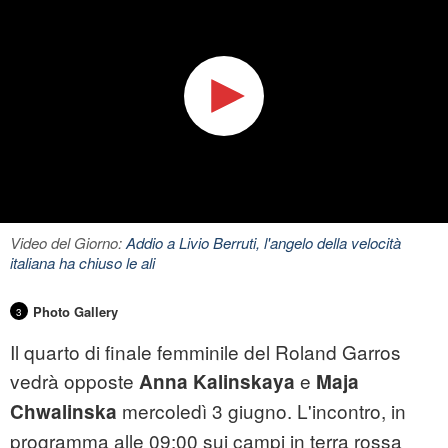
Video del Giorno:
Addio a Livio Berruti, l'angelo della velocità
italiana ha chiuso le ali
Photo Gallery
3
Il quarto di finale femminile del Roland Garros
vedrà opposte
e
Anna Kalinskaya
Maja
mercoledì 3 giugno. L'incontro, in
Chwalinska
programma alle 09:00 sui campi in terra rossa