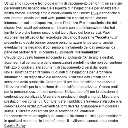
Utilizziamo i cookie e tecnologie simili di tracciamento per fornirti un servizio
Questa sezione offre informazioni trasparenti su Blasting
personalizzato rispetto alle tue esigenze di navigazione e per analizzare il
nostro traffico. Raccogliamo e condividiamo con i nostri
1624
partner che si
News, sui nostri processi editoriali e su come ci impegniamo a
occupano di analisi dei dati web, pubblicità e social media, alcune
creare news di qualità. Inoltre, afferma la nostra aderenza a
informazioni sul tuo dispositivo, come l’indirizzo IP e le caratteristiche del tuo
‘Trust Project - News with Integrity’
Blasting News non è
dispositivo, i quali potrebbero combinarle con altre informazioni che hai
ancora membro del programma, ma ha richiesto di farne
fornito loro o che hanno raccolto dal tuo utilizzo dei loro servizi. Puoi
parte; Trust Project non ha ancora effettuato una verifica di
acconsentire all’uso di tali tecnologie cliccando il pulsante
“Accetta tutti”
conformità agli standard.
presente su questo banner oppure personalizzare le tue scelte, anche
eventualmente negando il consenso al trattamento dei dati personali da
parte dei partner terzi, cliccando sul pulsante
“Personalizza”
.
Su di noi
Chiudendo questo banner (cliccando sul pulsante
“X”
in alto a destra),
acconsenti al permanere delle impostazioni predefinite che non consentono
Team editoriale
l’utilizzo di cookie o altri strumenti di tracciamento diversi dai tecnici.
Noi e i nostri partner trattiamo i tuoi dati di navigazione per: Archiviare
Corporate
informazioni su dispositivo e/o accedervi. Utilizzare dati limitati per la
selezione della pubblicità. Creare profili per la pubblicità personalizzata.
Redazione
Utilizzare profili per la selezione di pubblicità personalizzata. Creare profili
per la personalizzazione dei contenuti. Utilizzare profili per la selezione di
Informativa Privacy
contenuti personalizzati. Misurare le prestazioni degli annunci. Misurare le
prestazioni dei contenuti. Comprendere il pubblico attraverso statistiche o la
Cookie Policy
combinazione di dati provenienti da fonti diverse. Sviluppare e migliorare i
servizi. Utilizzare dati limitati per la selezione dei contenuti.
Blasting SA, IDI CHE-247.845.224, Via Carlo Frasca, 3 - 6900
Per conoscere nel dettaglio quali cookie utilizziamo sul sito e per modificare,
Lugano (Svizzera) Tel:
+39 0690258937
in qualsiasi momento, le tue preferenze, ti invitiamo a consultare la nostra
Cookie Policy
.