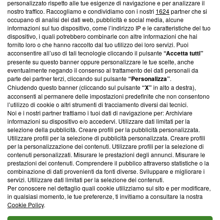
Questa sezione offre informazioni trasparenti su Blasting
personalizzato rispetto alle tue esigenze di navigazione e per analizzare il
nostro traffico. Raccogliamo e condividiamo con i nostri
1624
partner che si
News, sui nostri processi editoriali e su come ci impegniamo a
occupano di analisi dei dati web, pubblicità e social media, alcune
creare news di qualità. Inoltre, afferma la nostra aderenza a
informazioni sul tuo dispositivo, come l’indirizzo IP e le caratteristiche del tuo
‘Trust Project - News with Integrity’
Blasting News non è
dispositivo, i quali potrebbero combinarle con altre informazioni che hai
ancora membro del programma, ma ha richiesto di farne
fornito loro o che hanno raccolto dal tuo utilizzo dei loro servizi. Puoi
parte; Trust Project non ha ancora effettuato una verifica di
acconsentire all’uso di tali tecnologie cliccando il pulsante
“Accetta tutti”
conformità agli standard.
presente su questo banner oppure personalizzare le tue scelte, anche
eventualmente negando il consenso al trattamento dei dati personali da
parte dei partner terzi, cliccando sul pulsante
“Personalizza”
.
Su di noi
Chiudendo questo banner (cliccando sul pulsante
“X”
in alto a destra),
acconsenti al permanere delle impostazioni predefinite che non consentono
Team editoriale
l’utilizzo di cookie o altri strumenti di tracciamento diversi dai tecnici.
Noi e i nostri partner trattiamo i tuoi dati di navigazione per: Archiviare
Corporate
informazioni su dispositivo e/o accedervi. Utilizzare dati limitati per la
selezione della pubblicità. Creare profili per la pubblicità personalizzata.
Redazione
Utilizzare profili per la selezione di pubblicità personalizzata. Creare profili
per la personalizzazione dei contenuti. Utilizzare profili per la selezione di
Informativa Privacy
contenuti personalizzati. Misurare le prestazioni degli annunci. Misurare le
prestazioni dei contenuti. Comprendere il pubblico attraverso statistiche o la
Cookie Policy
combinazione di dati provenienti da fonti diverse. Sviluppare e migliorare i
servizi. Utilizzare dati limitati per la selezione dei contenuti.
Blasting SA, IDI CHE-247.845.224, Via Carlo Frasca, 3 - 6900
Per conoscere nel dettaglio quali cookie utilizziamo sul sito e per modificare,
Lugano (Svizzera) Tel:
+39 0690258937
in qualsiasi momento, le tue preferenze, ti invitiamo a consultare la nostra
Cookie Policy
.
© 2026 Blasting News