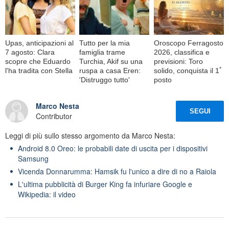
Upas, anticipazioni al
Tutto per la mia
Oroscopo Ferragosto
7 agosto: Clara
famiglia trame
2026, classifica e
scopre che Eduardo
Turchia, Akif su una
previsioni: Toro
l'ha tradita con Stella
ruspa a casa Eren:
solido, conquista il 1ﾟ
'Distruggo tutto'
posto
Marco Nesta
SEGUI
Contributor
Leggi di più sullo stesso argomento da Marco Nesta:
Android 8.0 Oreo: le probabili date di uscita per i dispositivi
Samsung
Vicenda Donnarumma: Hamsik fu l'unico a dire di no a Raiola
L'ultima pubblicità di Burger King fa infuriare Google e
Wikipedia: il video