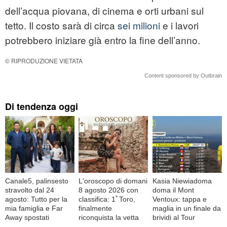
dell’acqua piovana, di cinema e orti urbani sul
tetto. Il costo sarà di circa
sei milioni
e i lavori
potrebbero iniziare già entro la fine dell’anno.
© RIPRODUZIONE VIETATA
Content sponsored by Outbrain
Di tendenza oggi
Canale5, palinsesto
L'oroscopo di domani
Kasia Niewiadoma
stravolto dal 24
8 agosto 2026 con
doma il Mont
agosto: Tutto per la
classifica: 1ﾟToro,
Ventoux: tappa e
mia famiglia e Far
finalmente
maglia in un finale da
Away spostati
riconquista la vetta
brividi al Tour