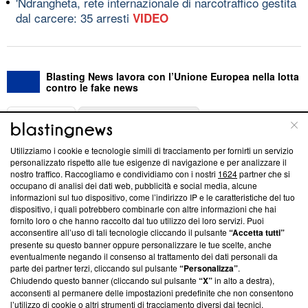
'Ndrangheta, rete internazionale di narcotraffico gestita
dal carcere: 35 arresti
VIDEO
Blasting News lavora con l’Unione Europea nella lotta
contro le fake news
ABOUT
LINEA EDITORIALE
Utilizziamo i cookie e tecnologie simili di tracciamento per fornirti un servizio
Questa sezione offre informazioni trasparenti su Blasting
personalizzato rispetto alle tue esigenze di navigazione e per analizzare il
nostro traffico. Raccogliamo e condividiamo con i nostri
1624
partner che si
News, sui nostri processi editoriali e su come ci impegniamo a
occupano di analisi dei dati web, pubblicità e social media, alcune
creare news di qualità. Inoltre, afferma la nostra aderenza a
informazioni sul tuo dispositivo, come l’indirizzo IP e le caratteristiche del tuo
‘Trust Project - News with Integrity’
Blasting News non è
dispositivo, i quali potrebbero combinarle con altre informazioni che hai
ancora membro del programma, ma ha richiesto di farne
fornito loro o che hanno raccolto dal tuo utilizzo dei loro servizi. Puoi
parte; Trust Project non ha ancora effettuato una verifica di
acconsentire all’uso di tali tecnologie cliccando il pulsante
“Accetta tutti”
conformità agli standard.
presente su questo banner oppure personalizzare le tue scelte, anche
eventualmente negando il consenso al trattamento dei dati personali da
parte dei partner terzi, cliccando sul pulsante
“Personalizza”
.
Su di noi
Chiudendo questo banner (cliccando sul pulsante
“X”
in alto a destra),
acconsenti al permanere delle impostazioni predefinite che non consentono
Team editoriale
l’utilizzo di cookie o altri strumenti di tracciamento diversi dai tecnici.