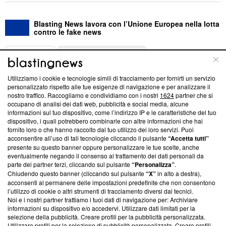
Blasting News lavora con l’Unione Europea nella lotta
contro le fake news
ABOUT
LINEA EDITORIALE
Utilizziamo i cookie e tecnologie simili di tracciamento per fornirti un servizio
Questa sezione offre informazioni trasparenti su Blasting
personalizzato rispetto alle tue esigenze di navigazione e per analizzare il
nostro traffico. Raccogliamo e condividiamo con i nostri
1624
partner che si
News, sui nostri processi editoriali e su come ci impegniamo a
occupano di analisi dei dati web, pubblicità e social media, alcune
creare news di qualità. Inoltre, afferma la nostra aderenza a
informazioni sul tuo dispositivo, come l’indirizzo IP e le caratteristiche del tuo
‘Trust Project - News with Integrity’
Blasting News non è
dispositivo, i quali potrebbero combinarle con altre informazioni che hai
ancora membro del programma, ma ha richiesto di farne
fornito loro o che hanno raccolto dal tuo utilizzo dei loro servizi. Puoi
parte; Trust Project non ha ancora effettuato una verifica di
acconsentire all’uso di tali tecnologie cliccando il pulsante
“Accetta tutti”
conformità agli standard.
presente su questo banner oppure personalizzare le tue scelte, anche
eventualmente negando il consenso al trattamento dei dati personali da
parte dei partner terzi, cliccando sul pulsante
“Personalizza”
.
Su di noi
Chiudendo questo banner (cliccando sul pulsante
“X”
in alto a destra),
acconsenti al permanere delle impostazioni predefinite che non consentono
Team editoriale
l’utilizzo di cookie o altri strumenti di tracciamento diversi dai tecnici.
Noi e i nostri partner trattiamo i tuoi dati di navigazione per: Archiviare
Corporate
informazioni su dispositivo e/o accedervi. Utilizzare dati limitati per la
selezione della pubblicità. Creare profili per la pubblicità personalizzata.
Redazione
Utilizzare profili per la selezione di pubblicità personalizzata. Creare profili