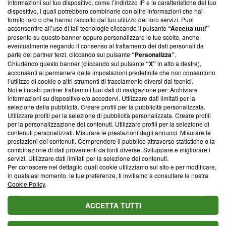
informazioni sul tuo dispositivo, come l’indirizzo IP e le caratteristiche del tuo
‘Trust Project - News with Integrity’
Blasting News non è
dispositivo, i quali potrebbero combinarle con altre informazioni che hai
ancora membro del programma, ma ha richiesto di farne
fornito loro o che hanno raccolto dal tuo utilizzo dei loro servizi. Puoi
parte; Trust Project non ha ancora effettuato una verifica di
acconsentire all’uso di tali tecnologie cliccando il pulsante
“Accetta tutti”
conformità agli standard.
presente su questo banner oppure personalizzare le tue scelte, anche
eventualmente negando il consenso al trattamento dei dati personali da
parte dei partner terzi, cliccando sul pulsante
“Personalizza”
.
Su di noi
Chiudendo questo banner (cliccando sul pulsante
“X”
in alto a destra),
acconsenti al permanere delle impostazioni predefinite che non consentono
Team editoriale
l’utilizzo di cookie o altri strumenti di tracciamento diversi dai tecnici.
Noi e i nostri partner trattiamo i tuoi dati di navigazione per: Archiviare
Corporate
informazioni su dispositivo e/o accedervi. Utilizzare dati limitati per la
selezione della pubblicità. Creare profili per la pubblicità personalizzata.
Redazione
Utilizzare profili per la selezione di pubblicità personalizzata. Creare profili
per la personalizzazione dei contenuti. Utilizzare profili per la selezione di
Informativa Privacy
contenuti personalizzati. Misurare le prestazioni degli annunci. Misurare le
prestazioni dei contenuti. Comprendere il pubblico attraverso statistiche o la
Cookie Policy
combinazione di dati provenienti da fonti diverse. Sviluppare e migliorare i
servizi. Utilizzare dati limitati per la selezione dei contenuti.
Blasting SA, IDI CHE-247.845.224, Via Carlo Frasca, 3 - 6900
Per conoscere nel dettaglio quali cookie utilizziamo sul sito e per modificare,
Lugano (Svizzera) Tel:
+39 0690258937
in qualsiasi momento, le tue preferenze, ti invitiamo a consultare la nostra
Cookie Policy
.
© 2026 Blasting News
ACCETTA TUTTI