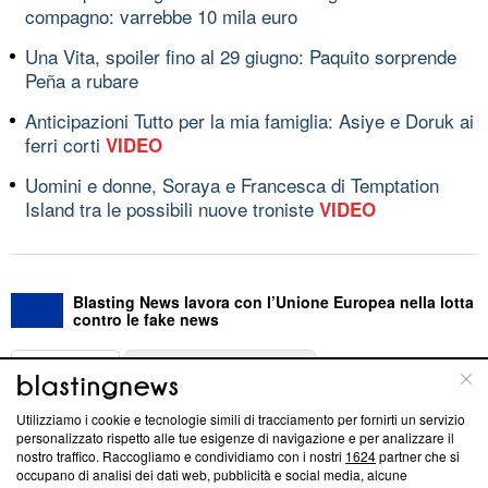
compagno: varrebbe 10 mila euro
Una Vita, spoiler fino al 29 giugno: Paquito sorprende
Peña a rubare
Anticipazioni Tutto per la mia famiglia: Asiye e Doruk ai
ferri corti
VIDEO
Uomini e donne, Soraya e Francesca di Temptation
Island tra le possibili nuove troniste
VIDEO
Blasting News lavora con l’Unione Europea nella lotta
contro le fake news
ABOUT
LINEA EDITORIALE
Utilizziamo i cookie e tecnologie simili di tracciamento per fornirti un servizio
Questa sezione offre informazioni trasparenti su Blasting
personalizzato rispetto alle tue esigenze di navigazione e per analizzare il
nostro traffico. Raccogliamo e condividiamo con i nostri
1624
partner che si
News, sui nostri processi editoriali e su come ci impegniamo a
occupano di analisi dei dati web, pubblicità e social media, alcune
creare news di qualità. Inoltre, afferma la nostra aderenza a