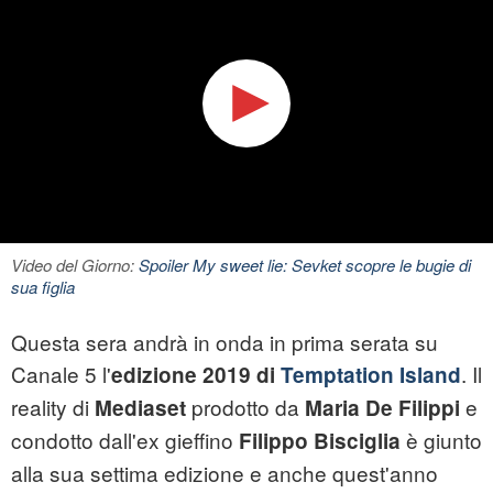
Video del Giorno:
Spoiler My sweet lie: Sevket scopre le bugie di
sua figlia
Questa sera andrà in onda in prima serata su
Canale 5 l'
. Il
edizione 2019 di
Temptation Island
reality di
prodotto da
e
Mediaset
Maria De Filippi
condotto dall'ex gieffino
è giunto
Filippo Bisciglia
alla sua settima edizione e anche quest'anno