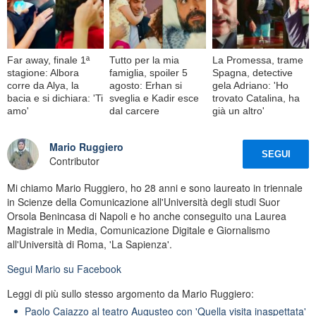
Far away, finale 1ª
Tutto per la mia
La Promessa, trame
stagione: Albora
famiglia, spoiler 5
Spagna, detective
corre da Alya, la
agosto: Erhan si
gela Adriano: 'Ho
bacia e si dichiara: 'Ti
sveglia e Kadir esce
trovato Catalina, ha
amo'
dal carcere
già un altro'
Mario Ruggiero
SEGUI
Contributor
Mi chiamo Mario Ruggiero, ho 28 anni e sono laureato in triennale
in Scienze della Comunicazione all'Università degli studi Suor
Orsola Benincasa di Napoli e ho anche conseguito una Laurea
Magistrale in Media, Comunicazione Digitale e Giornalismo
all'Università di Roma, 'La Sapienza'.
Segui
Mario
su Facebook
Leggi di più sullo stesso argomento da Mario Ruggiero:
Paolo Caiazzo al teatro Augusteo con 'Quella visita inaspettata'